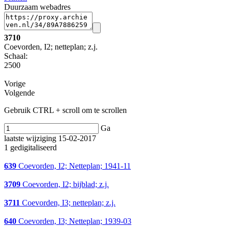
Duurzaam webadres
3710
Coevorden, I2; netteplan; z.j.
Schaal
:
2500
Vorige
Volgende
Gebruik CTRL + scroll om te scrollen
Ga
laatste wijziging 15-02-2017
1 gedigitaliseerd
639
Coevorden, I2; Netteplan; 1941-11
3709
Coevorden, I2; bijblad; z.j.
3711
Coevorden, I3; netteplan; z.j.
640
Coevorden, I3; Netteplan; 1939-03