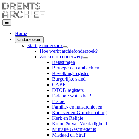
Home
Onderzoeken
Start je onderzoek
Hoe werkt archiefonderzoek?
Zoeken op onderwerp
Belastingen
Beroepen en ambachten
Bevolkingsregister
Burgerlijke stand
CABR
DTOB-registers
E-depot: wat is het?
Etstoel
Familie- en huisarchieven
Kadaster en Grondschatting
Kerk en Religie
Koloniën van Weldadigheid
Militaire Geschiedenis
Misdaad en Straf