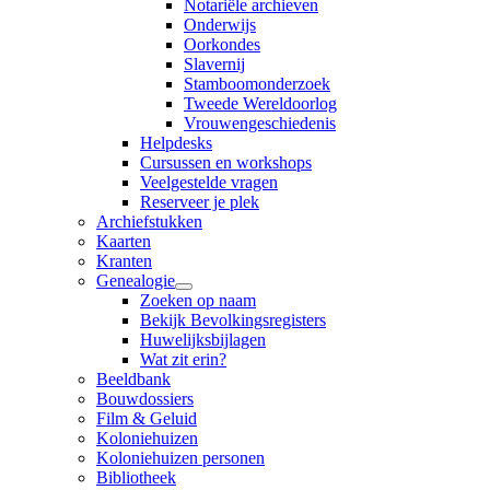
Notariële archieven
Onderwijs
Oorkondes
Slavernij
Stamboomonderzoek
Tweede Wereldoorlog
Vrouwengeschiedenis
Helpdesks
Cursussen en workshops
Veelgestelde vragen
Reserveer je plek
Archiefstukken
Kaarten
Kranten
Genealogie
Zoeken op naam
Bekijk Bevolkingsregisters
Huwelijksbijlagen
Wat zit erin?
Beeldbank
Bouwdossiers
Film & Geluid
Koloniehuizen
Koloniehuizen personen
Bibliotheek