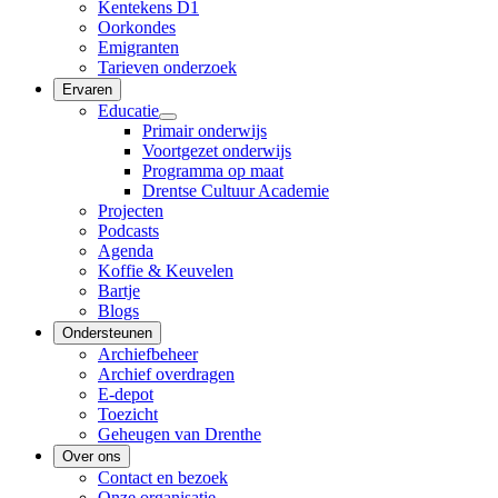
Kentekens D1
Oorkondes
Emigranten
Tarieven onderzoek
Ervaren
Educatie
Primair onderwijs
Voortgezet onderwijs
Programma op maat
Drentse Cultuur Academie
Projecten
Podcasts
Agenda
Koffie & Keuvelen
Bartje
Blogs
Ondersteunen
Archiefbeheer
Archief overdragen
E-depot
Toezicht
Geheugen van Drenthe
Over ons
Contact en bezoek
Onze organisatie