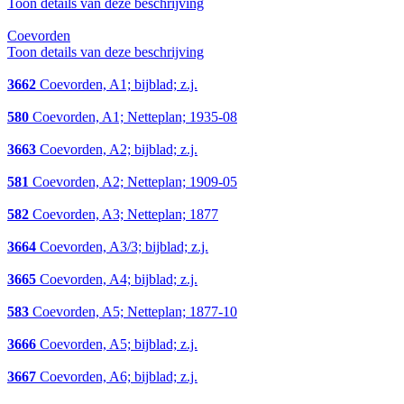
Toon details van deze beschrijving
Coevorden
Toon details van deze beschrijving
3662
Coevorden, A1; bijblad; z.j.
580
Coevorden, A1; Netteplan; 1935-08
3663
Coevorden, A2; bijblad; z.j.
581
Coevorden, A2; Netteplan; 1909-05
582
Coevorden, A3; Netteplan; 1877
3664
Coevorden, A3/3; bijblad; z.j.
3665
Coevorden, A4; bijblad; z.j.
583
Coevorden, A5; Netteplan; 1877-10
3666
Coevorden, A5; bijblad; z.j.
3667
Coevorden, A6; bijblad; z.j.