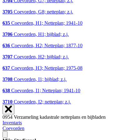
3704
Coevorden, G7; netteplan; z.j.
3705
Coevorden, G8; netteplan; z.j.
635
Coevorden, H1; Netteplan; 1941-10
3706
Coevorden, H1; bijblad; z.j.
636
Coevorden, H2; Netteplan; 1877-10
3707
Coevorden, H2; bijblad; z.j.
637
Coevorden, H3; Netteplan; 1975-08
3708
Coevorden, I1; bijblad; z.j.
638
Coevorden, I1; Netteplan; 1941-10
3710
Coevorden, I2; netteplan; z.j.
0954 Verzameling kadastrale netteplans en bijbladen
Inventaris
Coevorden