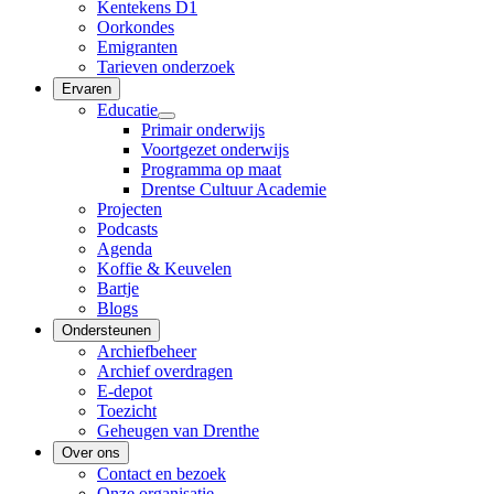
Kentekens D1
Oorkondes
Emigranten
Tarieven onderzoek
Ervaren
Educatie
Primair onderwijs
Voortgezet onderwijs
Programma op maat
Drentse Cultuur Academie
Projecten
Podcasts
Agenda
Koffie & Keuvelen
Bartje
Blogs
Ondersteunen
Archiefbeheer
Archief overdragen
E-depot
Toezicht
Geheugen van Drenthe
Over ons
Contact en bezoek
Onze organisatie