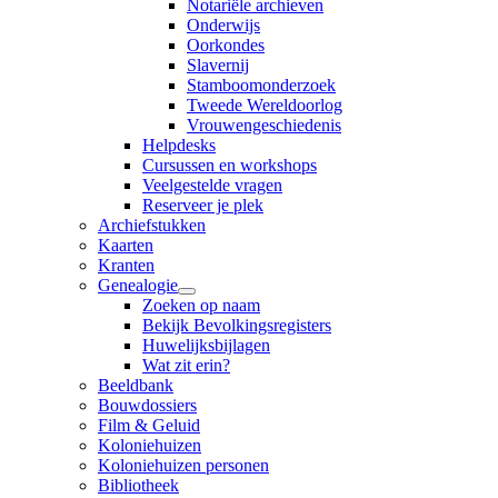
Notariële archieven
Onderwijs
Oorkondes
Slavernij
Stamboomonderzoek
Tweede Wereldoorlog
Vrouwengeschiedenis
Helpdesks
Cursussen en workshops
Veelgestelde vragen
Reserveer je plek
Archiefstukken
Kaarten
Kranten
Genealogie
Zoeken op naam
Bekijk Bevolkingsregisters
Huwelijksbijlagen
Wat zit erin?
Beeldbank
Bouwdossiers
Film & Geluid
Koloniehuizen
Koloniehuizen personen
Bibliotheek