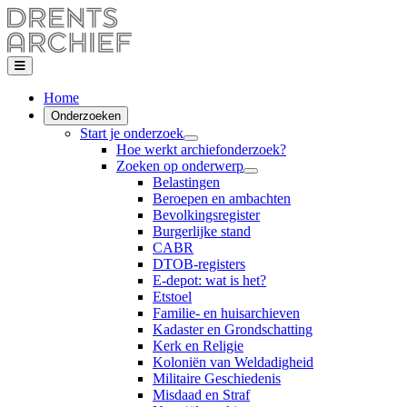
Home
Onderzoeken
Start je onderzoek
Hoe werkt archiefonderzoek?
Zoeken op onderwerp
Belastingen
Beroepen en ambachten
Bevolkingsregister
Burgerlijke stand
CABR
DTOB-registers
E-depot: wat is het?
Etstoel
Familie- en huisarchieven
Kadaster en Grondschatting
Kerk en Religie
Koloniën van Weldadigheid
Militaire Geschiedenis
Misdaad en Straf