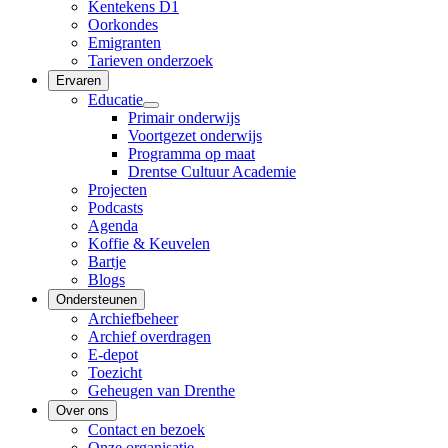
Kentekens D1
Oorkondes
Emigranten
Tarieven onderzoek
Ervaren
Educatie
Primair onderwijs
Voortgezet onderwijs
Programma op maat
Drentse Cultuur Academie
Projecten
Podcasts
Agenda
Koffie & Keuvelen
Bartje
Blogs
Ondersteunen
Archiefbeheer
Archief overdragen
E-depot
Toezicht
Geheugen van Drenthe
Over ons
Contact en bezoek
Onze organisatie