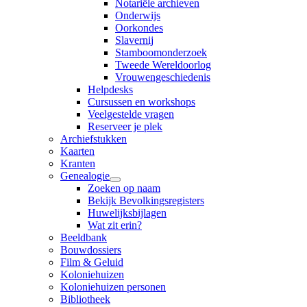
Notariële archieven
Onderwijs
Oorkondes
Slavernij
Stamboomonderzoek
Tweede Wereldoorlog
Vrouwengeschiedenis
Helpdesks
Cursussen en workshops
Veelgestelde vragen
Reserveer je plek
Archiefstukken
Kaarten
Kranten
Genealogie
Zoeken op naam
Bekijk Bevolkingsregisters
Huwelijksbijlagen
Wat zit erin?
Beeldbank
Bouwdossiers
Film & Geluid
Koloniehuizen
Koloniehuizen personen
Bibliotheek