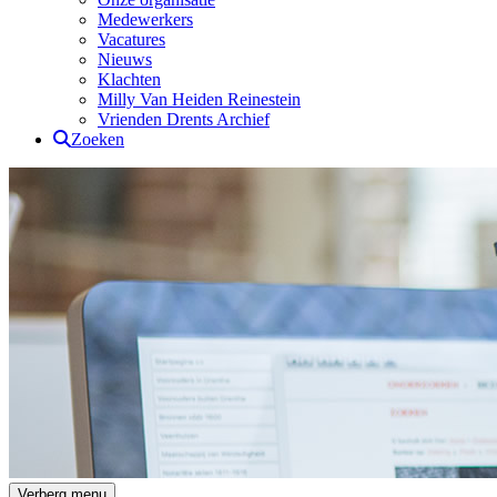
Medewerkers
Vacatures
Nieuws
Klachten
Milly Van Heiden Reinestein
Vrienden Drents Archief
Zoeken
Drents Archief
Verberg menu