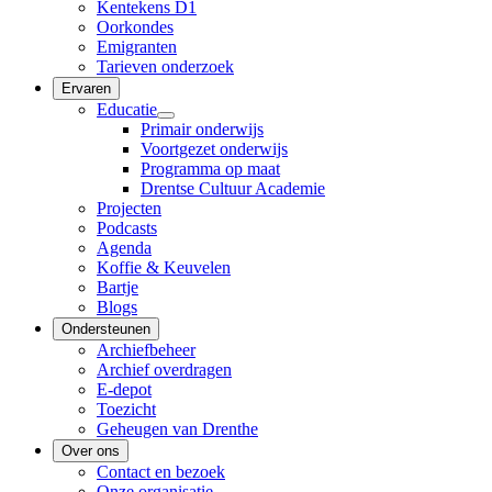
Kentekens D1
Oorkondes
Emigranten
Tarieven onderzoek
Ervaren
Educatie
Primair onderwijs
Voortgezet onderwijs
Programma op maat
Drentse Cultuur Academie
Projecten
Podcasts
Agenda
Koffie & Keuvelen
Bartje
Blogs
Ondersteunen
Archiefbeheer
Archief overdragen
E-depot
Toezicht
Geheugen van Drenthe
Over ons
Contact en bezoek
Onze organisatie