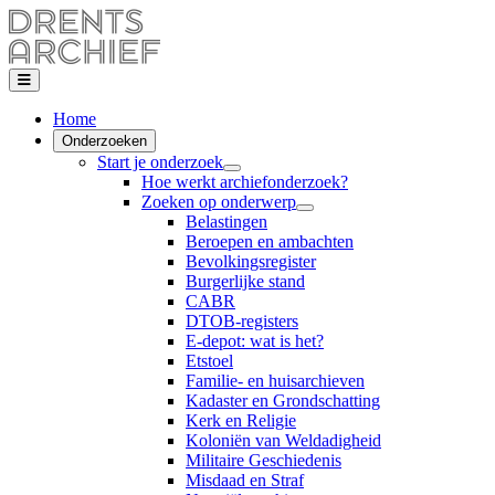
Home
Onderzoeken
Start je onderzoek
Hoe werkt archiefonderzoek?
Zoeken op onderwerp
Belastingen
Beroepen en ambachten
Bevolkingsregister
Burgerlijke stand
CABR
DTOB-registers
E-depot: wat is het?
Etstoel
Familie- en huisarchieven
Kadaster en Grondschatting
Kerk en Religie
Koloniën van Weldadigheid
Militaire Geschiedenis
Misdaad en Straf