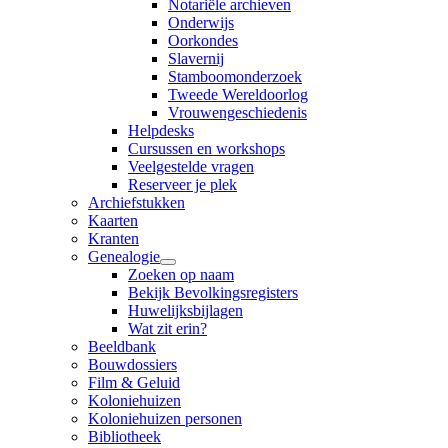
Notariële archieven
Onderwijs
Oorkondes
Slavernij
Stamboomonderzoek
Tweede Wereldoorlog
Vrouwengeschiedenis
Helpdesks
Cursussen en workshops
Veelgestelde vragen
Reserveer je plek
Archiefstukken
Kaarten
Kranten
Genealogie
Zoeken op naam
Bekijk Bevolkingsregisters
Huwelijksbijlagen
Wat zit erin?
Beeldbank
Bouwdossiers
Film & Geluid
Koloniehuizen
Koloniehuizen personen
Bibliotheek