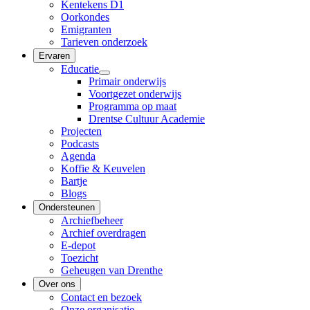
Kentekens D1
Oorkondes
Emigranten
Tarieven onderzoek
Ervaren
Educatie
Primair onderwijs
Voortgezet onderwijs
Programma op maat
Drentse Cultuur Academie
Projecten
Podcasts
Agenda
Koffie & Keuvelen
Bartje
Blogs
Ondersteunen
Archiefbeheer
Archief overdragen
E-depot
Toezicht
Geheugen van Drenthe
Over ons
Contact en bezoek
Onze organisatie