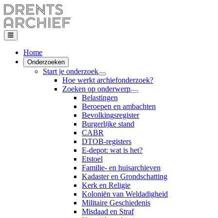
Home
Onderzoeken
Start je onderzoek
Hoe werkt archiefonderzoek?
Zoeken op onderwerp
Belastingen
Beroepen en ambachten
Bevolkingsregister
Burgerlijke stand
CABR
DTOB-registers
E-depot: wat is het?
Etstoel
Familie- en huisarchieven
Kadaster en Grondschatting
Kerk en Religie
Koloniën van Weldadigheid
Militaire Geschiedenis
Misdaad en Straf