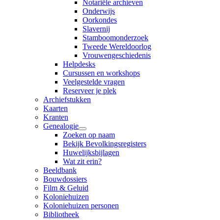
Notariële archieven
Onderwijs
Oorkondes
Slavernij
Stamboomonderzoek
Tweede Wereldoorlog
Vrouwengeschiedenis
Helpdesks
Cursussen en workshops
Veelgestelde vragen
Reserveer je plek
Archiefstukken
Kaarten
Kranten
Genealogie
Zoeken op naam
Bekijk Bevolkingsregisters
Huwelijksbijlagen
Wat zit erin?
Beeldbank
Bouwdossiers
Film & Geluid
Koloniehuizen
Koloniehuizen personen
Bibliotheek