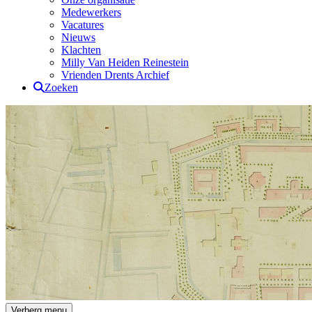
Medewerkers
Vacatures
Nieuws
Klachten
Milly Van Heiden Reinestein
Vrienden Drents Archief
Zoeken
Drents Archief
Verberg menu