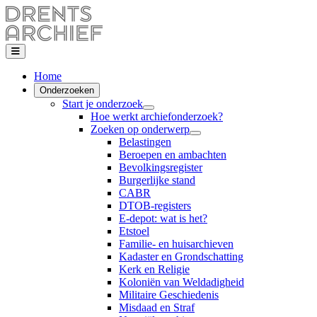
Home
Onderzoeken
Start je onderzoek
Hoe werkt archiefonderzoek?
Zoeken op onderwerp
Belastingen
Beroepen en ambachten
Bevolkingsregister
Burgerlijke stand
CABR
DTOB-registers
E-depot: wat is het?
Etstoel
Familie- en huisarchieven
Kadaster en Grondschatting
Kerk en Religie
Koloniën van Weldadigheid
Militaire Geschiedenis
Misdaad en Straf