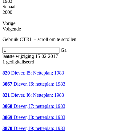
1983
Schaal
:
2000
Vorige
Volgende
Gebruik CTRL + scroll om te scrollen
Ga
laatste wijziging 15-02-2017
1 gedigitaliseerd
820
Diever, I5; Netteplan; 1983
3867
Diever, I6; netteplan; 1983
821
Diever, I6; Netteplan; 1983
3868
Diever, I7; netteplan; 1983
3869
Diever, I8; netteplan; 1983
3870
Diever, I9; netteplan; 1983