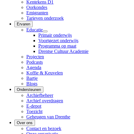
Kentekens D1
Oorkondes
Emigranten
Tarieven onderzoek
Ervaren
Educatie
Primair onderwijs
Voortgezet onderwijs
Programma op maat
Drentse Cultuur Academie
Projecten
Podcasts
Agenda
Koffie & Keuvelen
Bartje
Blogs
Ondersteunen
Archiefbeheer
Archief overdragen
E-depot
Toezicht
Geheugen van Drenthe
Over ons
Contact en bezoek
Onze organisatie