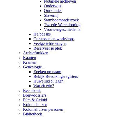
Notariële archieven
Onderwijs
Oorkondes
Slavernij
Stamboomonderzoek
Tweede Wereldoorlog
Vrouwengeschiedenis
Helpdesks
Cursussen en workshops
Veelgestelde vragen
Reserveer je plek
Archiefstukken
Kaarten
Kranten
Genealogie
Zoeken op naam
Bekijk Bevolkingsregisters
Huwelijksbijlagen
Wat zit erin?
Beeldbank
Bouwdossiers
Film & Geluid
Koloniehuizen
Koloniehuizen personen
Bibliotheek