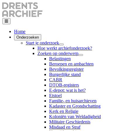
Home
Onderzoeken
Start je onderzoek
Hoe werkt archiefonderzoek?
Zoeken op onderwerp
Belastingen
Beroepen en ambachten
Bevolkingsregister
Burgerlijke stand
CABR
DTOB-registers
E-depot: wat is het?
Etstoel
Familie- en huisarchieven
Kadaster en Grondschatting
Kerk en Religie
Koloniën van Weldadigheid
Militaire Geschiedenis
Misdaad en Straf