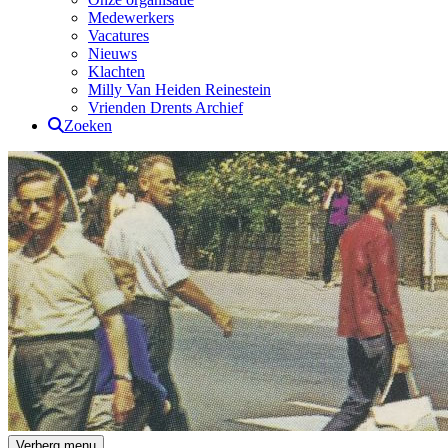
Medewerkers
Vacatures
Nieuws
Klachten
Milly Van Heiden Reinestein
Vrienden Drents Archief
Zoeken
Drents Archief
Verberg menu