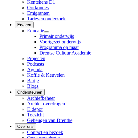
Kentekens D1
Oorkondes
Emigranten
Tarieven onderzoek
Ervaren
Educatie
Primair onderwijs
Voortgezet onderwijs
Programma op maat
Drentse Cultuur Academie
Projecten
Podcasts
Agenda
Koffie & Keuvelen
Bartje
Blogs
Ondersteunen
Archiefbeheer
Archief overdragen
E-depot
Toezicht
Geheugen van Drenthe
Over ons
Contact en bezoek
Onze organisatie