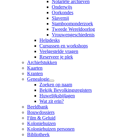
Notariële archieven
Onderwijs
Oorkondes
Slavernij
Stamboomonderzoek
Tweede Wereldoorlog
Vrouwengeschiedenis
Helpdesks
Cursussen en workshops
Veelgestelde vragen
Reserveer je plek
Archiefstukken
Kaarten
Kranten
Genealogie
Zoeken op naam
Bekijk Bevolkingsregisters
Huwelijksbijlagen
Wat zit erin?
Beeldbank
Bouwdossiers
Film & Geluid
Koloniehuizen
Koloniehuizen personen
Bibliotheek