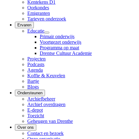
Kentekens D1
Oorkondes
Emigranten
Tarieven onderzoek
Ervaren
Educatie
Primair onderwijs
Voortgezet onderwijs
Programma op maat
Drentse Cultuur Academie
Projecten
Podcasts
Agenda
Koffie & Keuvelen
Bartje
Blogs
Ondersteunen
Archiefbeheer
Archief overdragen
E-depot
Toezicht
Geheugen van Drenthe
Over ons
Contact en bezoek
Onze organisatie