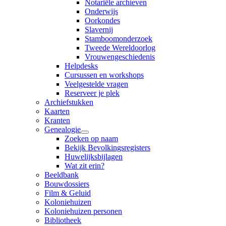
Notariële archieven
Onderwijs
Oorkondes
Slavernij
Stamboomonderzoek
Tweede Wereldoorlog
Vrouwengeschiedenis
Helpdesks
Cursussen en workshops
Veelgestelde vragen
Reserveer je plek
Archiefstukken
Kaarten
Kranten
Genealogie
Zoeken op naam
Bekijk Bevolkingsregisters
Huwelijksbijlagen
Wat zit erin?
Beeldbank
Bouwdossiers
Film & Geluid
Koloniehuizen
Koloniehuizen personen
Bibliotheek