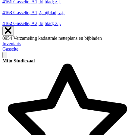
4161
Gasselte, A1; bijblad; z.j.
4163
Gasselte, A1,2; bijblad; z.j.
4162
Gasselte, A2; bijblad; z.j.
0954 Verzameling kadastrale netteplans en bijbladen
Inventaris
Gasselte
Mijn Studiezaal