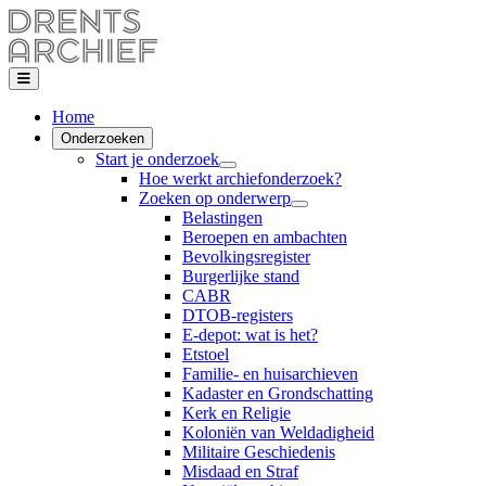
Home
Onderzoeken
Start je onderzoek
Hoe werkt archiefonderzoek?
Zoeken op onderwerp
Belastingen
Beroepen en ambachten
Bevolkingsregister
Burgerlijke stand
CABR
DTOB-registers
E-depot: wat is het?
Etstoel
Familie- en huisarchieven
Kadaster en Grondschatting
Kerk en Religie
Koloniën van Weldadigheid
Militaire Geschiedenis
Misdaad en Straf