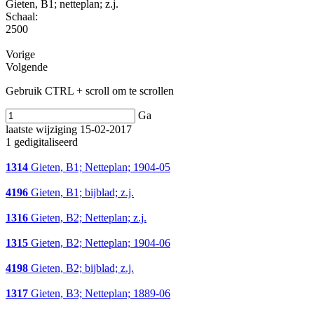
Gieten, B1; netteplan; z.j.
Schaal
:
2500
Vorige
Volgende
Gebruik CTRL + scroll om te scrollen
Ga
laatste wijziging 15-02-2017
1 gedigitaliseerd
1314
Gieten, B1; Netteplan; 1904-05
4196
Gieten, B1; bijblad; z.j.
1316
Gieten, B2; Netteplan; z.j.
1315
Gieten, B2; Netteplan; 1904-06
4198
Gieten, B2; bijblad; z.j.
1317
Gieten, B3; Netteplan; 1889-06