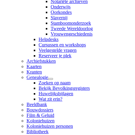
Notariële archieven
Onderwijs
Oorkondes
Slavernij
Stamboomonderzoek
Tweede Wereldoorlog
Vrouwengeschiedenis
Helpdesks
Cursussen en workshops
Veelgestelde vragen
Reserveer je plek
Archiefstukken
Kaarten
Kranten
Genealogie
Zoeken op naam
Bekijk Bevolkingsregisters
Huwelijksbijlagen
Wat zit erin?
Beeldbank
Bouwdossiers
Film & Geluid
Koloniehuizen
Koloniehuizen personen
Bibliotheek