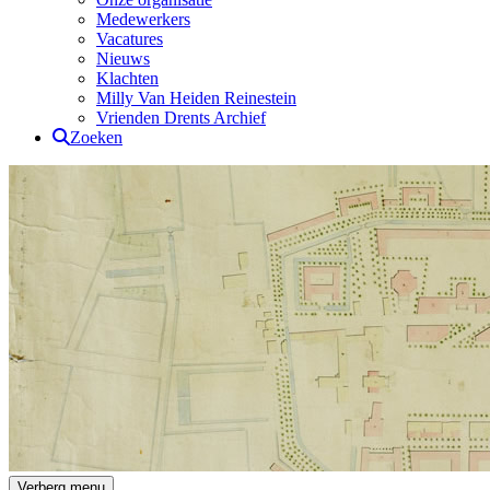
Medewerkers
Vacatures
Nieuws
Klachten
Milly Van Heiden Reinestein
Vrienden Drents Archief
Zoeken
Drents Archief
Verberg menu