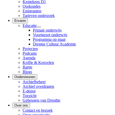
Kentekens D1
Oorkondes
Emigranten
Tarieven onderzoek
Ervaren
Educatie
Primair onderwijs
Voortgezet onderwijs
Programma op maat
Drentse Cultuur Academie
Projecten
Podcasts
Agenda
Koffie & Keuvelen
Bartje
Blogs
Ondersteunen
Archiefbeheer
Archief overdragen
E-depot
Toezicht
Geheugen van Drenthe
Over ons
Contact en bezoek
Onze organisatie