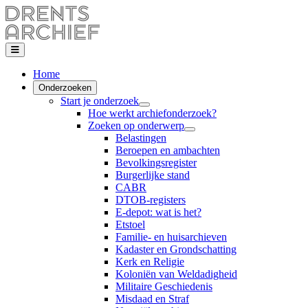
Home
Onderzoeken
Start je onderzoek
Hoe werkt archiefonderzoek?
Zoeken op onderwerp
Belastingen
Beroepen en ambachten
Bevolkingsregister
Burgerlijke stand
CABR
DTOB-registers
E-depot: wat is het?
Etstoel
Familie- en huisarchieven
Kadaster en Grondschatting
Kerk en Religie
Koloniën van Weldadigheid
Militaire Geschiedenis
Misdaad en Straf