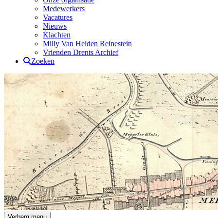
Medewerkers
Vacatures
Nieuws
Klachten
Milly Van Heiden Reinestein
Vrienden Drents Archief
Zoeken
Drents Archief
Verberg menu