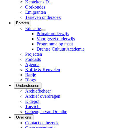
Kentekens D1
Oorkondes
Emigranten
Tarieven onderzoek
Ervaren
Educatie
Primair onderwijs
Voortgezet onderwijs
Programma op maat
Drentse Cultuur Academie
Projecten
Podcasts
Agenda
Koffie & Keuvelen
Bartje
Blogs
Ondersteunen
Archiefbeheer
Archief overdragen
E-depot
Toezicht
Geheugen van Drenthe
Over ons
Contact en bezoek
Onze organisatie