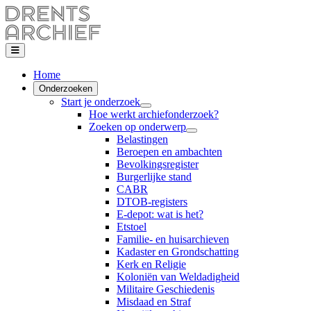
Home
Onderzoeken
Start je onderzoek
Hoe werkt archiefonderzoek?
Zoeken op onderwerp
Belastingen
Beroepen en ambachten
Bevolkingsregister
Burgerlijke stand
CABR
DTOB-registers
E-depot: wat is het?
Etstoel
Familie- en huisarchieven
Kadaster en Grondschatting
Kerk en Religie
Koloniën van Weldadigheid
Militaire Geschiedenis
Misdaad en Straf