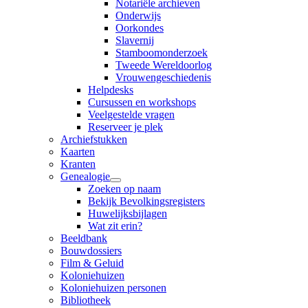
Notariële archieven
Onderwijs
Oorkondes
Slavernij
Stamboomonderzoek
Tweede Wereldoorlog
Vrouwengeschiedenis
Helpdesks
Cursussen en workshops
Veelgestelde vragen
Reserveer je plek
Archiefstukken
Kaarten
Kranten
Genealogie
Zoeken op naam
Bekijk Bevolkingsregisters
Huwelijksbijlagen
Wat zit erin?
Beeldbank
Bouwdossiers
Film & Geluid
Koloniehuizen
Koloniehuizen personen
Bibliotheek