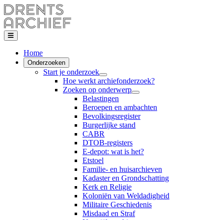
Home
Onderzoeken
Start je onderzoek
Hoe werkt archiefonderzoek?
Zoeken op onderwerp
Belastingen
Beroepen en ambachten
Bevolkingsregister
Burgerlijke stand
CABR
DTOB-registers
E-depot: wat is het?
Etstoel
Familie- en huisarchieven
Kadaster en Grondschatting
Kerk en Religie
Koloniën van Weldadigheid
Militaire Geschiedenis
Misdaad en Straf