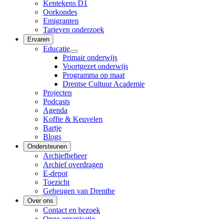
Kentekens D1
Oorkondes
Emigranten
Tarieven onderzoek
Ervaren
Educatie
Primair onderwijs
Voortgezet onderwijs
Programma op maat
Drentse Cultuur Academie
Projecten
Podcasts
Agenda
Koffie & Keuvelen
Bartje
Blogs
Ondersteunen
Archiefbeheer
Archief overdragen
E-depot
Toezicht
Geheugen van Drenthe
Over ons
Contact en bezoek
Onze organisatie