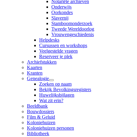
Notariële archieven
Onderwijs
Oorkondes
Slavernij
Stamboomonderzoek
Tweede Wereldoorlog
Vrouwengeschiedenis
Helpdesks
Cursussen en workshops
Veelgestelde vragen
Reserveer je plek
Archiefstukken
Kaarten
Kranten
Genealogie
Zoeken op naam
Bekijk Bevolkingsregisters
Huwelijksbijlagen
Wat zit erin?
Beeldbank
Bouwdossiers
Film & Geluid
Koloniehuizen
Koloniehuizen personen
Bibliotheek