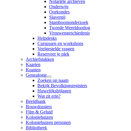
Notariële archieven
Onderwijs
Oorkondes
Slavernij
Stamboomonderzoek
Tweede Wereldoorlog
Vrouwengeschiedenis
Helpdesks
Cursussen en workshops
Veelgestelde vragen
Reserveer je plek
Archiefstukken
Kaarten
Kranten
Genealogie
Zoeken op naam
Bekijk Bevolkingsregisters
Huwelijksbijlagen
Wat zit erin?
Beeldbank
Bouwdossiers
Film & Geluid
Koloniehuizen
Koloniehuizen personen
Bibliotheek