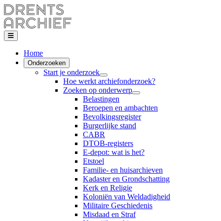
Home
Onderzoeken
Start je onderzoek
Hoe werkt archiefonderzoek?
Zoeken op onderwerp
Belastingen
Beroepen en ambachten
Bevolkingsregister
Burgerlijke stand
CABR
DTOB-registers
E-depot: wat is het?
Etstoel
Familie- en huisarchieven
Kadaster en Grondschatting
Kerk en Religie
Koloniën van Weldadigheid
Militaire Geschiedenis
Misdaad en Straf