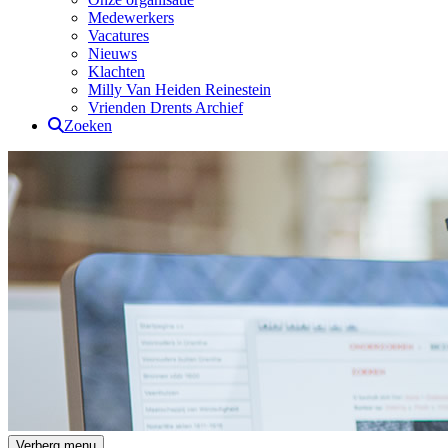
Medewerkers
Vacatures
Nieuws
Klachten
Milly Van Heiden Reinestein
Vrienden Drents Archief
Zoeken
Drents Archief
Verberg menu