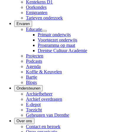
Kentekens D1
Oorkondes
Emigranten
Tarieven onderzoek
Ervaren
Educatie
Primair onderwijs
Voortgezet onderwijs
Programma op maat
Drentse Cultuur Academie
Projecten
Podcasts
Agenda
Koffie & Keuvelen
Bartje
Blogs
Ondersteunen
Archiefbeheer
Archief overdragen
E-depot
Toezicht
Geheugen van Drenthe
Over ons
Contact en bezoek
Onze organisatie