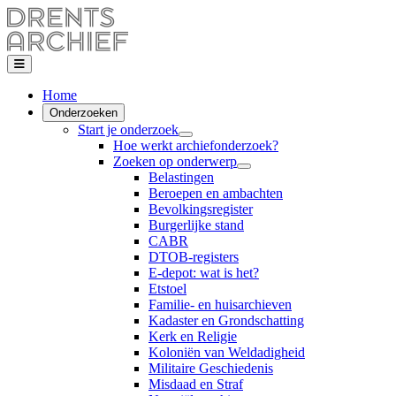
Home
Onderzoeken
Start je onderzoek
Hoe werkt archiefonderzoek?
Zoeken op onderwerp
Belastingen
Beroepen en ambachten
Bevolkingsregister
Burgerlijke stand
CABR
DTOB-registers
E-depot: wat is het?
Etstoel
Familie- en huisarchieven
Kadaster en Grondschatting
Kerk en Religie
Koloniën van Weldadigheid
Militaire Geschiedenis
Misdaad en Straf