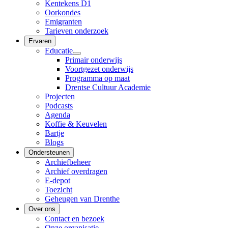
Kentekens D1
Oorkondes
Emigranten
Tarieven onderzoek
Ervaren
Educatie
Primair onderwijs
Voortgezet onderwijs
Programma op maat
Drentse Cultuur Academie
Projecten
Podcasts
Agenda
Koffie & Keuvelen
Bartje
Blogs
Ondersteunen
Archiefbeheer
Archief overdragen
E-depot
Toezicht
Geheugen van Drenthe
Over ons
Contact en bezoek
Onze organisatie