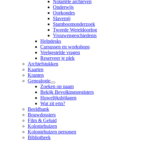
Notariële archieven
Onderwijs
Oorkondes
Slavernij
Stamboomonderzoek
Tweede Wereldoorlog
Vrouwengeschiedenis
Helpdesks
Cursussen en workshops
Veelgestelde vragen
Reserveer je plek
Archiefstukken
Kaarten
Kranten
Genealogie
Zoeken op naam
Bekijk Bevolkingsregisters
Huwelijksbijlagen
Wat zit erin?
Beeldbank
Bouwdossiers
Film & Geluid
Koloniehuizen
Koloniehuizen personen
Bibliotheek