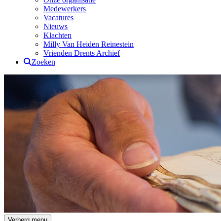
Medewerkers
Vacatures
Nieuws
Klachten
Milly Van Heiden Reinestein
Vrienden Drents Archief
Zoeken
Drents Archief
Verberg menu