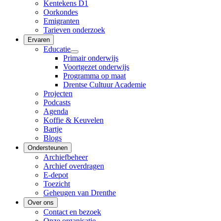
Kentekens D1
Oorkondes
Emigranten
Tarieven onderzoek
Ervaren
Educatie
Primair onderwijs
Voortgezet onderwijs
Programma op maat
Drentse Cultuur Academie
Projecten
Podcasts
Agenda
Koffie & Keuvelen
Bartje
Blogs
Ondersteunen
Archiefbeheer
Archief overdragen
E-depot
Toezicht
Geheugen van Drenthe
Over ons
Contact en bezoek
Onze organisatie