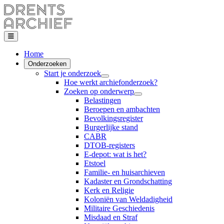
Home
Onderzoeken
Start je onderzoek
Hoe werkt archiefonderzoek?
Zoeken op onderwerp
Belastingen
Beroepen en ambachten
Bevolkingsregister
Burgerlijke stand
CABR
DTOB-registers
E-depot: wat is het?
Etstoel
Familie- en huisarchieven
Kadaster en Grondschatting
Kerk en Religie
Koloniën van Weldadigheid
Militaire Geschiedenis
Misdaad en Straf