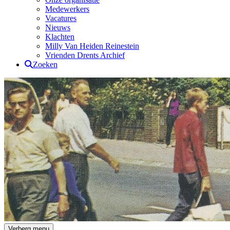
Medewerkers
Vacatures
Nieuws
Klachten
Milly Van Heiden Reinestein
Vrienden Drents Archief
Zoeken
Drents Archief
Verberg menu