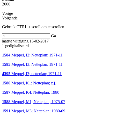
2000
Vorige
Volgende
Gebruik CTRL + scroll om te scrollen
Ga
laatste wijziging 15-02-2017
1 gedigitaliseerd
1584
Meppel, I2; Netteplan; 1971-11
1585
Meppel, I3; Netteplan; 1971-11
4395
Meppel, I3; netteplan; 1971-11
1586
Meppel, K1; Netteplan; z.j.
1587
Meppel, K4; Netteplan; 1980
1588
Meppel, M1; Netteplan; 1975-07
1591
Meppel, M3; Netteplan; 1980-09