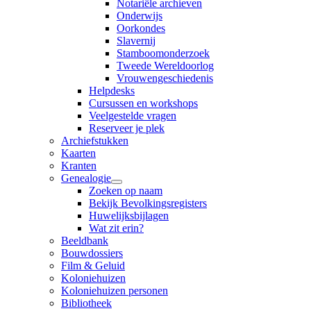
Notariële archieven
Onderwijs
Oorkondes
Slavernij
Stamboomonderzoek
Tweede Wereldoorlog
Vrouwengeschiedenis
Helpdesks
Cursussen en workshops
Veelgestelde vragen
Reserveer je plek
Archiefstukken
Kaarten
Kranten
Genealogie
Zoeken op naam
Bekijk Bevolkingsregisters
Huwelijksbijlagen
Wat zit erin?
Beeldbank
Bouwdossiers
Film & Geluid
Koloniehuizen
Koloniehuizen personen
Bibliotheek