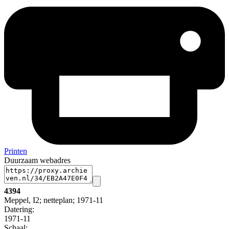
Printen
Duurzaam webadres
4394
Meppel, I2; netteplan; 1971-11
Datering
:
1971-11
Schaal
: