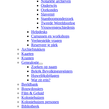
Notariële archieven
Onderwijs
Oorkondes
Slavernij
Stamboomonderzoek
Tweede Wereldoorlog
Vrouwengeschiedenis
Helpdesks
Cursussen en workshops
Veelgestelde vragen
Reserveer je plek
Archiefstukken
Kaarten
Kranten
Genealogie
Zoeken op naam
Bekijk Bevolkingsregisters
Huwelijksbijlagen
Wat zit erin?
Beeldbank
Bouwdossiers
Film & Geluid
Koloniehuizen
Koloniehuizen personen
Bibliotheek