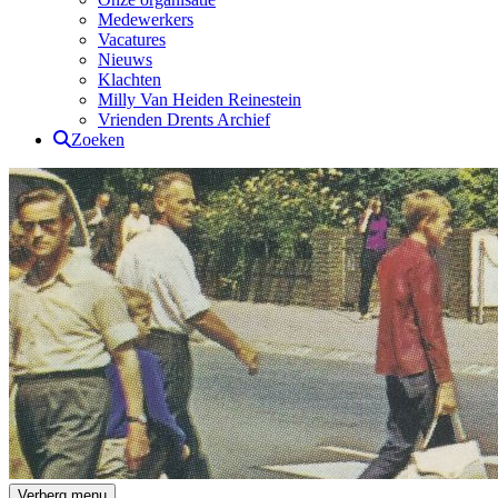
Medewerkers
Vacatures
Nieuws
Klachten
Milly Van Heiden Reinestein
Vrienden Drents Archief
Zoeken
Drents Archief
Verberg menu