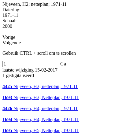
Nijeveen, H2; netteplan; 1971-11
Datering
:
1971-11
Schaal
:
2000
Vorige
Volgende
Gebruik CTRL + scroll om te scrollen
Ga
laatste wijziging 15-02-2017
1 gedigitaliseerd
4425
Nijeveen, H3; netteplan; 1971-11
1693
Nijeveen, H3; Netteplan; 1971-11
4426
Nijeveen, H4; netteplan; 1971-11
1694
Nijeveen, H4; Netteplan; 1971-11
1695
Nijeveen, H5; Netteplan; 1971-11