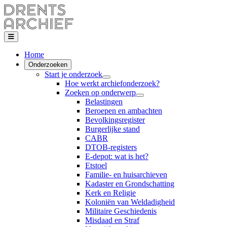
Home
Onderzoeken
Start je onderzoek
Hoe werkt archiefonderzoek?
Zoeken op onderwerp
Belastingen
Beroepen en ambachten
Bevolkingsregister
Burgerlijke stand
CABR
DTOB-registers
E-depot: wat is het?
Etstoel
Familie- en huisarchieven
Kadaster en Grondschatting
Kerk en Religie
Koloniën van Weldadigheid
Militaire Geschiedenis
Misdaad en Straf