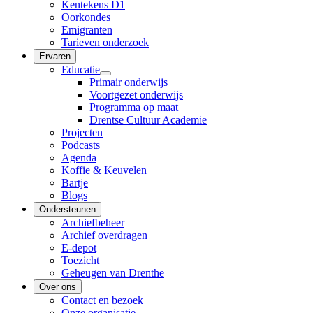
Kentekens D1
Oorkondes
Emigranten
Tarieven onderzoek
Ervaren
Educatie
Primair onderwijs
Voortgezet onderwijs
Programma op maat
Drentse Cultuur Academie
Projecten
Podcasts
Agenda
Koffie & Keuvelen
Bartje
Blogs
Ondersteunen
Archiefbeheer
Archief overdragen
E-depot
Toezicht
Geheugen van Drenthe
Over ons
Contact en bezoek
Onze organisatie