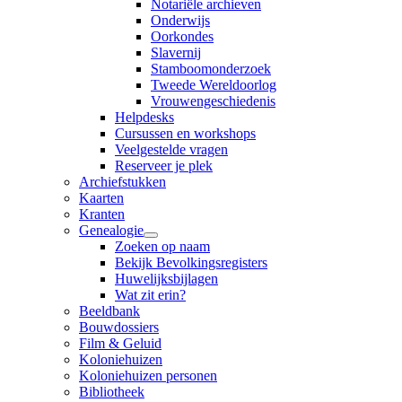
Notariële archieven
Onderwijs
Oorkondes
Slavernij
Stamboomonderzoek
Tweede Wereldoorlog
Vrouwengeschiedenis
Helpdesks
Cursussen en workshops
Veelgestelde vragen
Reserveer je plek
Archiefstukken
Kaarten
Kranten
Genealogie
Zoeken op naam
Bekijk Bevolkingsregisters
Huwelijksbijlagen
Wat zit erin?
Beeldbank
Bouwdossiers
Film & Geluid
Koloniehuizen
Koloniehuizen personen
Bibliotheek