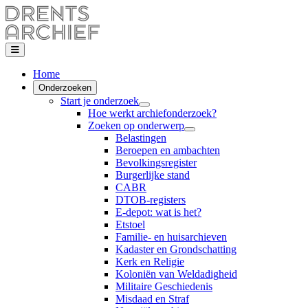
Home
Onderzoeken
Start je onderzoek
Hoe werkt archiefonderzoek?
Zoeken op onderwerp
Belastingen
Beroepen en ambachten
Bevolkingsregister
Burgerlijke stand
CABR
DTOB-registers
E-depot: wat is het?
Etstoel
Familie- en huisarchieven
Kadaster en Grondschatting
Kerk en Religie
Koloniën van Weldadigheid
Militaire Geschiedenis
Misdaad en Straf