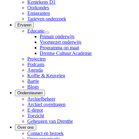
Kentekens D1
Oorkondes
Emigranten
Tarieven onderzoek
Ervaren
Educatie
Primair onderwijs
Voortgezet onderwijs
Programma op maat
Drentse Cultuur Academie
Projecten
Podcasts
Agenda
Koffie & Keuvelen
Bartje
Blogs
Ondersteunen
Archiefbeheer
Archief overdragen
E-depot
Toezicht
Geheugen van Drenthe
Over ons
Contact en bezoek
Onze organisatie