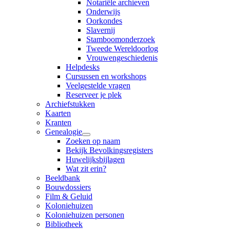
Notariële archieven
Onderwijs
Oorkondes
Slavernij
Stamboomonderzoek
Tweede Wereldoorlog
Vrouwengeschiedenis
Helpdesks
Cursussen en workshops
Veelgestelde vragen
Reserveer je plek
Archiefstukken
Kaarten
Kranten
Genealogie
Zoeken op naam
Bekijk Bevolkingsregisters
Huwelijksbijlagen
Wat zit erin?
Beeldbank
Bouwdossiers
Film & Geluid
Koloniehuizen
Koloniehuizen personen
Bibliotheek