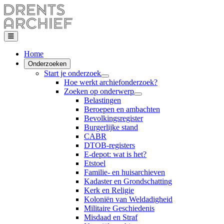
Home
Onderzoeken
Start je onderzoek
Hoe werkt archiefonderzoek?
Zoeken op onderwerp
Belastingen
Beroepen en ambachten
Bevolkingsregister
Burgerlijke stand
CABR
DTOB-registers
E-depot: wat is het?
Etstoel
Familie- en huisarchieven
Kadaster en Grondschatting
Kerk en Religie
Koloniën van Weldadigheid
Militaire Geschiedenis
Misdaad en Straf