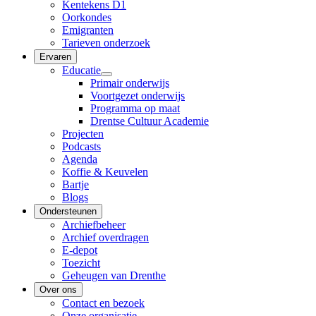
Kentekens D1
Oorkondes
Emigranten
Tarieven onderzoek
Ervaren
Educatie
Primair onderwijs
Voortgezet onderwijs
Programma op maat
Drentse Cultuur Academie
Projecten
Podcasts
Agenda
Koffie & Keuvelen
Bartje
Blogs
Ondersteunen
Archiefbeheer
Archief overdragen
E-depot
Toezicht
Geheugen van Drenthe
Over ons
Contact en bezoek
Onze organisatie