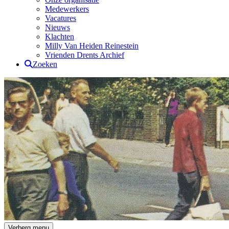
Medewerkers
Vacatures
Nieuws
Klachten
Milly Van Heiden Reinestein
Vrienden Drents Archief
Zoeken
Drents Archief
Verberg menu