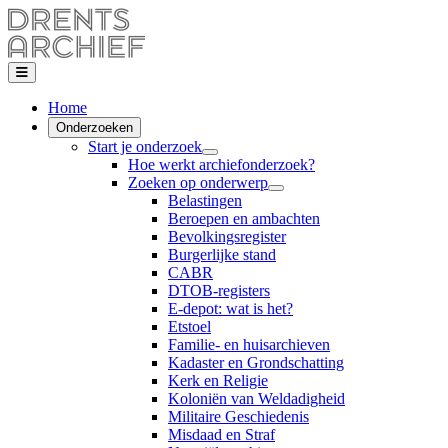
Home
Onderzoeken
Start je onderzoek
Hoe werkt archiefonderzoek?
Zoeken op onderwerp
Belastingen
Beroepen en ambachten
Bevolkingsregister
Burgerlijke stand
CABR
DTOB-registers
E-depot: wat is het?
Etstoel
Familie- en huisarchieven
Kadaster en Grondschatting
Kerk en Religie
Koloniën van Weldadigheid
Militaire Geschiedenis
Misdaad en Straf