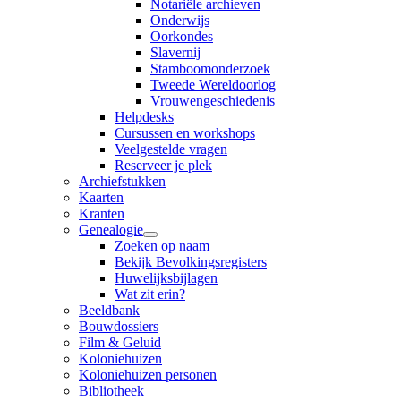
Notariële archieven
Onderwijs
Oorkondes
Slavernij
Stamboomonderzoek
Tweede Wereldoorlog
Vrouwengeschiedenis
Helpdesks
Cursussen en workshops
Veelgestelde vragen
Reserveer je plek
Archiefstukken
Kaarten
Kranten
Genealogie
Zoeken op naam
Bekijk Bevolkingsregisters
Huwelijksbijlagen
Wat zit erin?
Beeldbank
Bouwdossiers
Film & Geluid
Koloniehuizen
Koloniehuizen personen
Bibliotheek