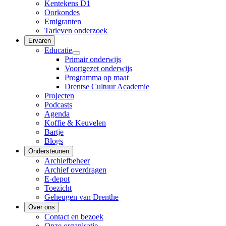
Kentekens D1
Oorkondes
Emigranten
Tarieven onderzoek
Ervaren
Educatie
Primair onderwijs
Voortgezet onderwijs
Programma op maat
Drentse Cultuur Academie
Projecten
Podcasts
Agenda
Koffie & Keuvelen
Bartje
Blogs
Ondersteunen
Archiefbeheer
Archief overdragen
E-depot
Toezicht
Geheugen van Drenthe
Over ons
Contact en bezoek
Onze organisatie