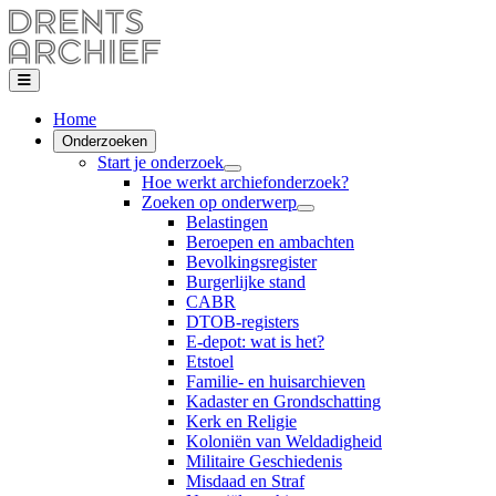
Home
Onderzoeken
Start je onderzoek
Hoe werkt archiefonderzoek?
Zoeken op onderwerp
Belastingen
Beroepen en ambachten
Bevolkingsregister
Burgerlijke stand
CABR
DTOB-registers
E-depot: wat is het?
Etstoel
Familie- en huisarchieven
Kadaster en Grondschatting
Kerk en Religie
Koloniën van Weldadigheid
Militaire Geschiedenis
Misdaad en Straf