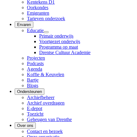
Kentekens D1
Oorkondes
Emigranten
Tarieven onderzoek
Ervaren
Educatie
Primair onderwijs
Voortgezet onderwijs
Programma op maat
Drentse Cultuur Academie
Projecten
Podcasts
Agenda
Koffie & Keuvelen
Bartje
Blogs
Ondersteunen
Archiefbeheer
Archief overdragen
E-depot
Toezicht
Geheugen van Drenthe
Over ons
Contact en bezoek
Onze organisatie