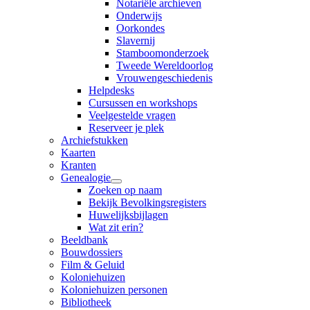
Notariële archieven
Onderwijs
Oorkondes
Slavernij
Stamboomonderzoek
Tweede Wereldoorlog
Vrouwengeschiedenis
Helpdesks
Cursussen en workshops
Veelgestelde vragen
Reserveer je plek
Archiefstukken
Kaarten
Kranten
Genealogie
Zoeken op naam
Bekijk Bevolkingsregisters
Huwelijksbijlagen
Wat zit erin?
Beeldbank
Bouwdossiers
Film & Geluid
Koloniehuizen
Koloniehuizen personen
Bibliotheek