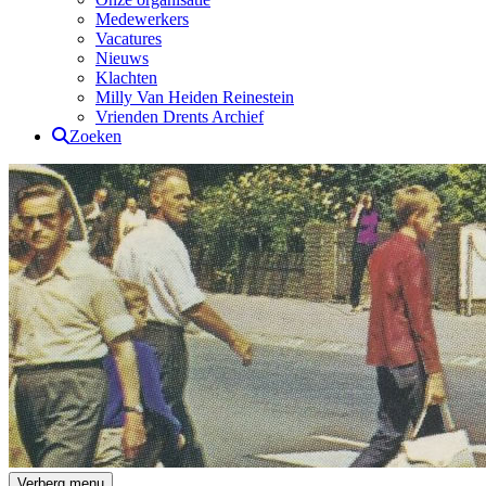
Medewerkers
Vacatures
Nieuws
Klachten
Milly Van Heiden Reinestein
Vrienden Drents Archief
Zoeken
Drents Archief
Verberg menu