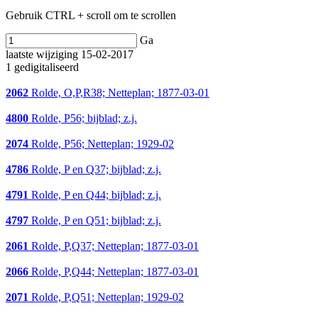
Gebruik CTRL + scroll om te scrollen
Ga
laatste wijziging 15-02-2017
1 gedigitaliseerd
2062
Rolde, O,P,R38; Netteplan; 1877-03-01
4800
Rolde, P56; bijblad; z.j.
2074
Rolde, P56; Netteplan; 1929-02
4786
Rolde, P en Q37; bijblad; z.j.
4791
Rolde, P en Q44; bijblad; z.j.
4797
Rolde, P en Q51; bijblad; z.j.
2061
Rolde, P,Q37; Netteplan; 1877-03-01
2066
Rolde, P,Q44; Netteplan; 1877-03-01
2071
Rolde, P,Q51; Netteplan; 1929-02