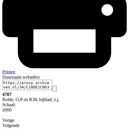
Printen
Duurzaam webadres
4787
Rolde, O,P en R38; bijblad; z.j.
Schaal
:
2000
Vorige
Volgende