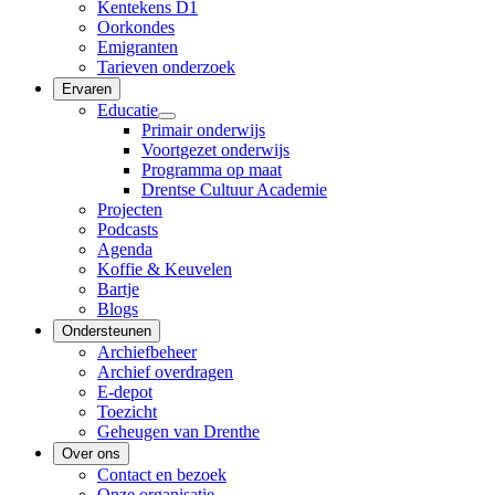
Kentekens D1
Oorkondes
Emigranten
Tarieven onderzoek
Ervaren
Educatie
Primair onderwijs
Voortgezet onderwijs
Programma op maat
Drentse Cultuur Academie
Projecten
Podcasts
Agenda
Koffie & Keuvelen
Bartje
Blogs
Ondersteunen
Archiefbeheer
Archief overdragen
E-depot
Toezicht
Geheugen van Drenthe
Over ons
Contact en bezoek
Onze organisatie