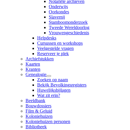
Notariële archieven
Onderwijs
Oorkondes
Slavernij
Stamboomonderzoek
Tweede Wereldoorlog
Vrouwengeschiedenis
Helpdesks
Cursussen en workshops
Veelgestelde vragen
Reserveer je plek
Archiefstukken
Kaarten
Kranten
Genealogie
Zoeken op naam
Bekijk Bevolkingsregisters
Huwelijksbijlagen
Wat zit erin?
Beeldbank
Bouwdossiers
Film & Geluid
Koloniehuizen
Koloniehuizen personen
Bibliotheek