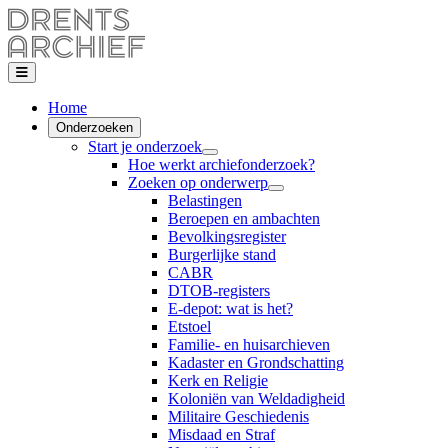
Home
Onderzoeken
Start je onderzoek
Hoe werkt archiefonderzoek?
Zoeken op onderwerp
Belastingen
Beroepen en ambachten
Bevolkingsregister
Burgerlijke stand
CABR
DTOB-registers
E-depot: wat is het?
Etstoel
Familie- en huisarchieven
Kadaster en Grondschatting
Kerk en Religie
Koloniën van Weldadigheid
Militaire Geschiedenis
Misdaad en Straf