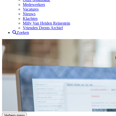
Medewerkers
Vacatures
Nieuws
Klachten
Milly Van Heiden Reinestein
Vrienden Drents Archief
Zoeken
Drents Archief
Verberg menu