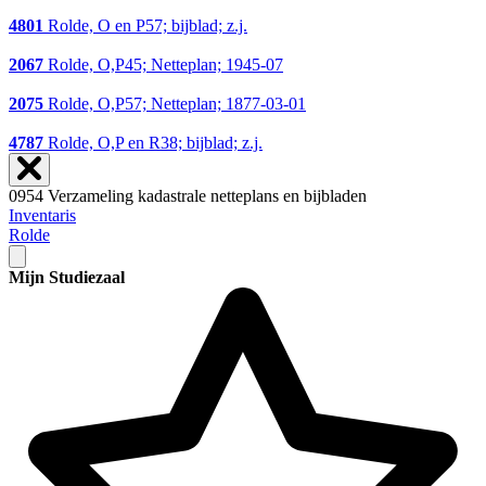
4801
Rolde, O en P57; bijblad; z.j.
2067
Rolde, O,P45; Netteplan; 1945-07
2075
Rolde, O,P57; Netteplan; 1877-03-01
4787
Rolde, O,P en R38; bijblad; z.j.
0954 Verzameling kadastrale netteplans en bijbladen
Inventaris
Rolde
Mijn Studiezaal