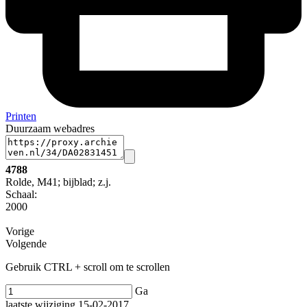
Printen
Duurzaam webadres
4788
Rolde, M41; bijblad; z.j.
Schaal
:
2000
Vorige
Volgende
Gebruik CTRL + scroll om te scrollen
Ga
laatste wijziging 15-02-2017