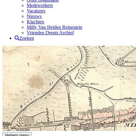
Medewerkers
Vacatures
Nieuws
Klachten
Milly Van Heiden Reinestein
Vrienden Drents Archief
Zoeken
Drents Archief
Verberg menu