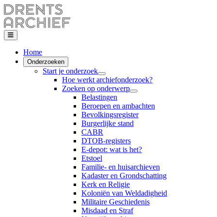
Home
Onderzoeken
Start je onderzoek
Hoe werkt archiefonderzoek?
Zoeken op onderwerp
Belastingen
Beroepen en ambachten
Bevolkingsregister
Burgerlijke stand
CABR
DTOB-registers
E-depot: wat is het?
Etstoel
Familie- en huisarchieven
Kadaster en Grondschatting
Kerk en Religie
Koloniën van Weldadigheid
Militaire Geschiedenis
Misdaad en Straf