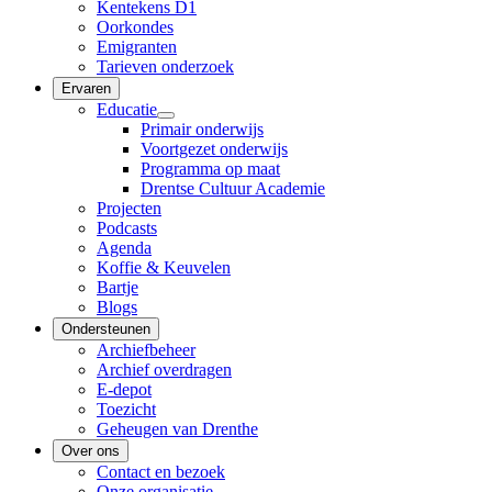
Kentekens D1
Oorkondes
Emigranten
Tarieven onderzoek
Ervaren
Educatie
Primair onderwijs
Voortgezet onderwijs
Programma op maat
Drentse Cultuur Academie
Projecten
Podcasts
Agenda
Koffie & Keuvelen
Bartje
Blogs
Ondersteunen
Archiefbeheer
Archief overdragen
E-depot
Toezicht
Geheugen van Drenthe
Over ons
Contact en bezoek
Onze organisatie