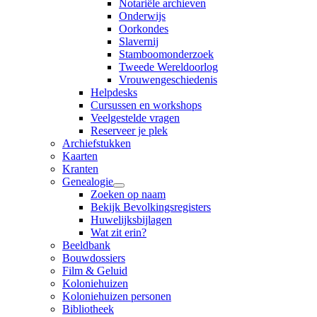
Notariële archieven
Onderwijs
Oorkondes
Slavernij
Stamboomonderzoek
Tweede Wereldoorlog
Vrouwengeschiedenis
Helpdesks
Cursussen en workshops
Veelgestelde vragen
Reserveer je plek
Archiefstukken
Kaarten
Kranten
Genealogie
Zoeken op naam
Bekijk Bevolkingsregisters
Huwelijksbijlagen
Wat zit erin?
Beeldbank
Bouwdossiers
Film & Geluid
Koloniehuizen
Koloniehuizen personen
Bibliotheek