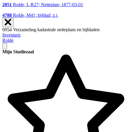
2051
Rolde, L,R27; Netteplan; 1877-03-01
4788
Rolde, M41; bijblad; z.j.
0954 Verzameling kadastrale netteplans en bijbladen
Inventaris
Rolde
Mijn Studiezaal