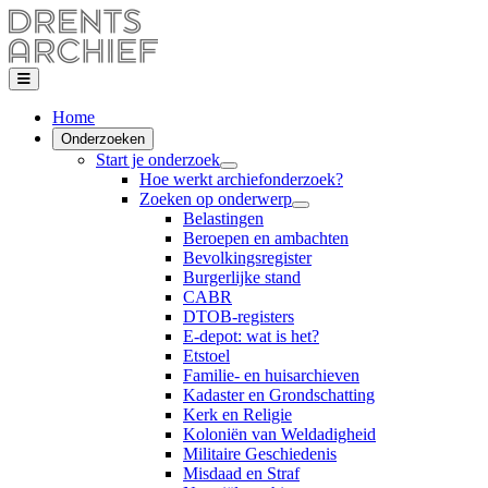
Home
Onderzoeken
Start je onderzoek
Hoe werkt archiefonderzoek?
Zoeken op onderwerp
Belastingen
Beroepen en ambachten
Bevolkingsregister
Burgerlijke stand
CABR
DTOB-registers
E-depot: wat is het?
Etstoel
Familie- en huisarchieven
Kadaster en Grondschatting
Kerk en Religie
Koloniën van Weldadigheid
Militaire Geschiedenis
Misdaad en Straf