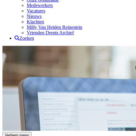
Medewerkers
Vacatures
Nieuws
Klachten
Milly Van Heiden Reinestein
Vrienden Drents Archief
Zoeken
Drents Archief
Verberg menu