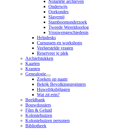
Notariële archieven
Onderwijs
Oorkondes
Slavernij
Stamboomonderzoek
Tweede Wereldoorlog
Vrouwengeschiedenis
Helpdesks
Cursussen en workshops
Veelgestelde vragen
Reserveer je plek
Archiefstukken
Kaarten
Kranten
Genealogie
Zoeken op naam
Bekijk Bevolkingsregisters
Huwelijksbijlagen
Wat zit erin?
Beeldbank
Bouwdossiers
Film & Geluid
Koloniehuizen
Koloniehuizen personen
Bibliotheek