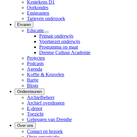
Kentekens D1
Oorkondes
Emigranten
Tarieven onderzoek
Ervaren
Educatie
Primair onderwijs
Voortgezet onderwijs
Programma op maat
Drentse Cultuur Academie
Projecten
Podcasts
Agenda
Koffie & Keuvelen
Bartje
Blogs
Ondersteunen
Archiefbeheer
Archief overdragen
E-depot
Toezicht
Geheugen van Drenthe
Over ons
Contact en bezoek
Onze organisatie