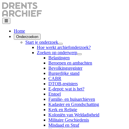
Home
Onderzoeken
Start je onderzoek
Hoe werkt archiefonderzoek?
Zoeken op onderwerp
Belastingen
Beroepen en ambachten
Bevolkingsregister
Burgerlijke stand
CABR
DTOB-registers
E-depot: wat is het?
Etstoel
Familie- en huisarchieven
Kadaster en Grondschatting
Kerk en Religie
Koloniën van Weldadigheid
Militaire Geschiedenis
Misdaad en Straf