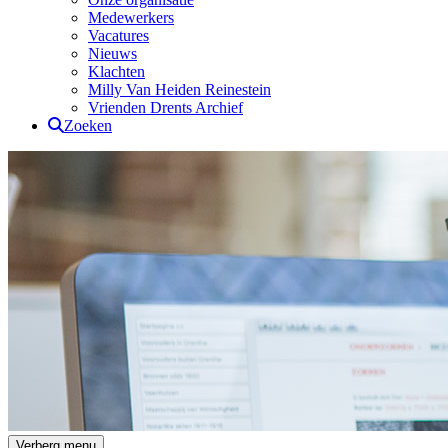
Medewerkers
Vacatures
Nieuws
Klachten
Milly Van Heiden Reinestein
Vrienden Drents Archief
Zoeken
Drents Archief
Verberg menu