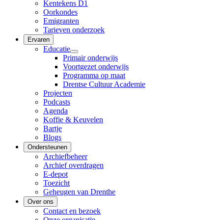
Kentekens D1
Oorkondes
Emigranten
Tarieven onderzoek
Ervaren
Educatie
Primair onderwijs
Voortgezet onderwijs
Programma op maat
Drentse Cultuur Academie
Projecten
Podcasts
Agenda
Koffie & Keuvelen
Bartje
Blogs
Ondersteunen
Archiefbeheer
Archief overdragen
E-depot
Toezicht
Geheugen van Drenthe
Over ons
Contact en bezoek
Onze organisatie