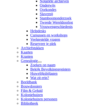
Notariële archieven
Onderwijs
Oorkondes
Slavernij
Stamboomonderzoek
Tweede Wereldoorlog
Vrouwengeschiedenis
Helpdesks
Cursussen en workshops
Veelgestelde vragen
Reserveer je plek
Archiefstukken
Kaarten
Kranten
Genealogie
Zoeken op naam
Bekijk Bevolkingsregisters
Huwelijksbijlagen
Wat zit erin?
Beeldbank
Bouwdossiers
Film & Geluid
Koloniehuizen
Koloniehuizen personen
Bibliotheek