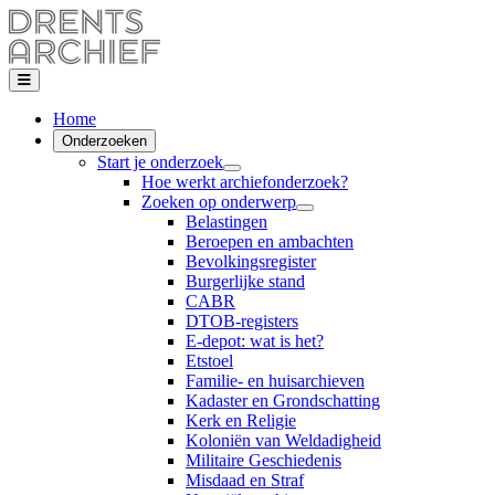
Home
Onderzoeken
Start je onderzoek
Hoe werkt archiefonderzoek?
Zoeken op onderwerp
Belastingen
Beroepen en ambachten
Bevolkingsregister
Burgerlijke stand
CABR
DTOB-registers
E-depot: wat is het?
Etstoel
Familie- en huisarchieven
Kadaster en Grondschatting
Kerk en Religie
Koloniën van Weldadigheid
Militaire Geschiedenis
Misdaad en Straf