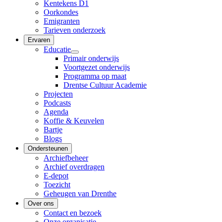
Kentekens D1
Oorkondes
Emigranten
Tarieven onderzoek
Ervaren
Educatie
Primair onderwijs
Voortgezet onderwijs
Programma op maat
Drentse Cultuur Academie
Projecten
Podcasts
Agenda
Koffie & Keuvelen
Bartje
Blogs
Ondersteunen
Archiefbeheer
Archief overdragen
E-depot
Toezicht
Geheugen van Drenthe
Over ons
Contact en bezoek
Onze organisatie