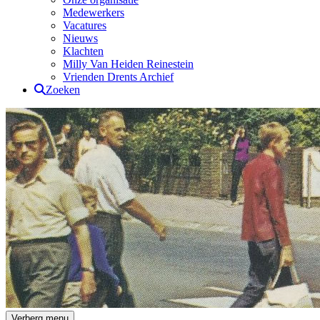
Medewerkers
Vacatures
Nieuws
Klachten
Milly Van Heiden Reinestein
Vrienden Drents Archief
Zoeken
Drents Archief
Verberg menu