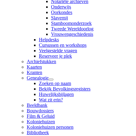
Notariële archieven
Onderwijs
Oorkondes
Slavernij
Stamboomonderzoek
Tweede Wereldoorlog
Vrouwengeschiedenis
Helpdesks
Cursussen en workshops
Veelgestelde vragen
Reserveer je plek
Archiefstukken
Kaarten
Kranten
Genealogie
Zoeken op naam
Bekijk Bevolkingsregisters
Huwelijksbijlagen
Wat zit erin?
Beeldbank
Bouwdossiers
Film & Geluid
Koloniehuizen
Koloniehuizen personen
Bibliotheek