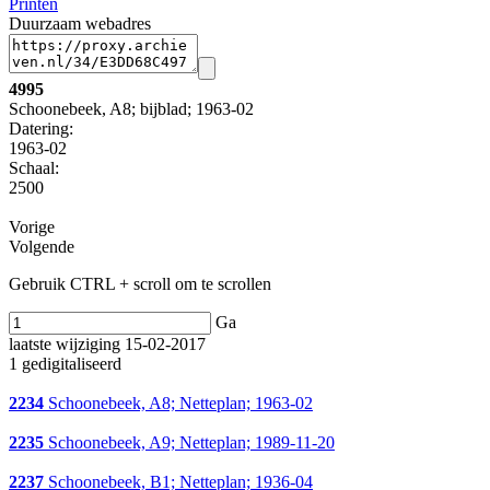
Printen
Duurzaam webadres
4995
Schoonebeek, A8; bijblad; 1963-02
Datering
:
1963-02
Schaal
:
2500
Vorige
Volgende
Gebruik CTRL + scroll om te scrollen
Ga
laatste wijziging 15-02-2017
1 gedigitaliseerd
2234
Schoonebeek, A8; Netteplan; 1963-02
2235
Schoonebeek, A9; Netteplan; 1989-11-20
2237
Schoonebeek, B1; Netteplan; 1936-04