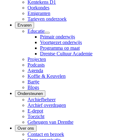
Kentekens D1
Oorkondes
Emigranten
Tarieven onderzoek
Ervaren
Educatie
Primair onderwijs
Voortgezet onderwijs
Programma op maat
Drentse Cultuur Academie
Projecten
Podcasts
Agenda
Koffie & Keuvelen
Bartje
Blogs
Ondersteunen
Archiefbeheer
Archief overdragen
E-depot
Toezicht
Geheugen van Drenthe
Over ons
Contact en bezoek
Onze organisatie