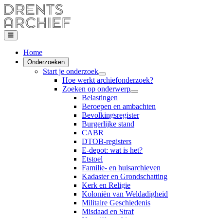
Home
Onderzoeken
Start je onderzoek
Hoe werkt archiefonderzoek?
Zoeken op onderwerp
Belastingen
Beroepen en ambachten
Bevolkingsregister
Burgerlijke stand
CABR
DTOB-registers
E-depot: wat is het?
Etstoel
Familie- en huisarchieven
Kadaster en Grondschatting
Kerk en Religie
Koloniën van Weldadigheid
Militaire Geschiedenis
Misdaad en Straf