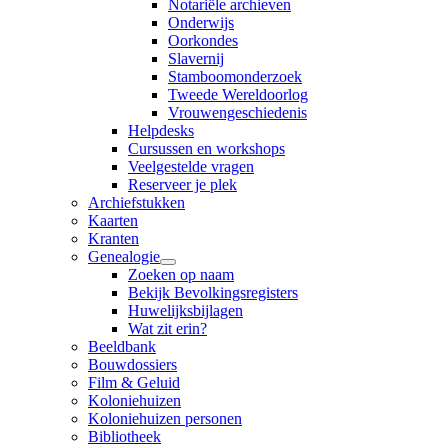
Notariële archieven
Onderwijs
Oorkondes
Slavernij
Stamboomonderzoek
Tweede Wereldoorlog
Vrouwengeschiedenis
Helpdesks
Cursussen en workshops
Veelgestelde vragen
Reserveer je plek
Archiefstukken
Kaarten
Kranten
Genealogie
Zoeken op naam
Bekijk Bevolkingsregisters
Huwelijksbijlagen
Wat zit erin?
Beeldbank
Bouwdossiers
Film & Geluid
Koloniehuizen
Koloniehuizen personen
Bibliotheek