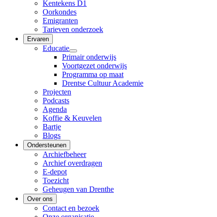
Kentekens D1
Oorkondes
Emigranten
Tarieven onderzoek
Ervaren
Educatie
Primair onderwijs
Voortgezet onderwijs
Programma op maat
Drentse Cultuur Academie
Projecten
Podcasts
Agenda
Koffie & Keuvelen
Bartje
Blogs
Ondersteunen
Archiefbeheer
Archief overdragen
E-depot
Toezicht
Geheugen van Drenthe
Over ons
Contact en bezoek
Onze organisatie