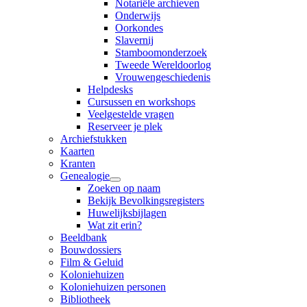
Notariële archieven
Onderwijs
Oorkondes
Slavernij
Stamboomonderzoek
Tweede Wereldoorlog
Vrouwengeschiedenis
Helpdesks
Cursussen en workshops
Veelgestelde vragen
Reserveer je plek
Archiefstukken
Kaarten
Kranten
Genealogie
Zoeken op naam
Bekijk Bevolkingsregisters
Huwelijksbijlagen
Wat zit erin?
Beeldbank
Bouwdossiers
Film & Geluid
Koloniehuizen
Koloniehuizen personen
Bibliotheek