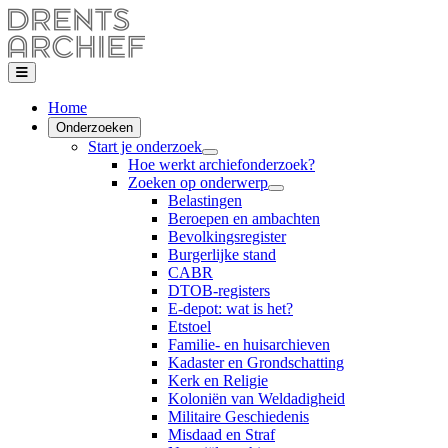
Home
Onderzoeken
Start je onderzoek
Hoe werkt archiefonderzoek?
Zoeken op onderwerp
Belastingen
Beroepen en ambachten
Bevolkingsregister
Burgerlijke stand
CABR
DTOB-registers
E-depot: wat is het?
Etstoel
Familie- en huisarchieven
Kadaster en Grondschatting
Kerk en Religie
Koloniën van Weldadigheid
Militaire Geschiedenis
Misdaad en Straf