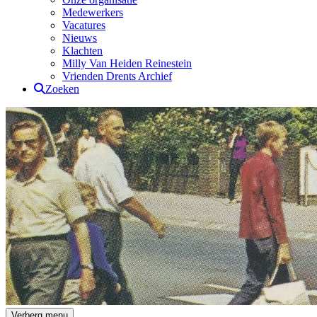
Medewerkers
Vacatures
Nieuws
Klachten
Milly Van Heiden Reinestein
Vrienden Drents Archief
Zoeken
Drents Archief
Verberg menu