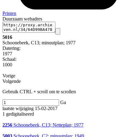
Printen
Duurzaam webadres
5016
Schoonebeek, C13; minuutplan; 1977
Datering
:
1977
Schaal
:
1000
Vorige
Volgende
Gebruik CTRL + scroll om te scrollen
Ga
laatste wijziging 15-02-2017
1 gedigitaliseerd
2256
Schoonebeek, C13; Netteplan; 1977
5003
Schoonebeek, C2; minuutplan; 1949