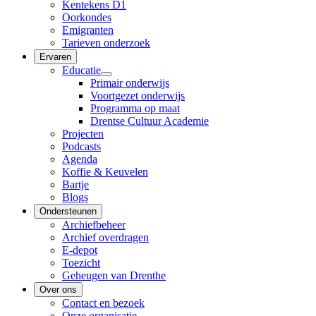
Kentekens D1
Oorkondes
Emigranten
Tarieven onderzoek
Ervaren
Educatie
Primair onderwijs
Voortgezet onderwijs
Programma op maat
Drentse Cultuur Academie
Projecten
Podcasts
Agenda
Koffie & Keuvelen
Bartje
Blogs
Ondersteunen
Archiefbeheer
Archief overdragen
E-depot
Toezicht
Geheugen van Drenthe
Over ons
Contact en bezoek
Onze organisatie