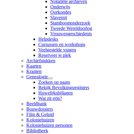
Notariële archieven
Onderwijs
Oorkondes
Slavernij
Stamboomonderzoek
Tweede Wereldoorlog
Vrouwengeschiedenis
Helpdesks
Cursussen en workshops
Veelgestelde vragen
Reserveer je plek
Archiefstukken
Kaarten
Kranten
Genealogie
Zoeken op naam
Bekijk Bevolkingsregisters
Huwelijksbijlagen
Wat zit erin?
Beeldbank
Bouwdossiers
Film & Geluid
Koloniehuizen
Koloniehuizen personen
Bibliotheek