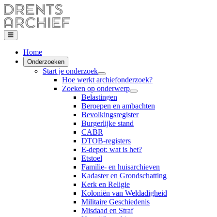
Home
Onderzoeken
Start je onderzoek
Hoe werkt archiefonderzoek?
Zoeken op onderwerp
Belastingen
Beroepen en ambachten
Bevolkingsregister
Burgerlijke stand
CABR
DTOB-registers
E-depot: wat is het?
Etstoel
Familie- en huisarchieven
Kadaster en Grondschatting
Kerk en Religie
Koloniën van Weldadigheid
Militaire Geschiedenis
Misdaad en Straf