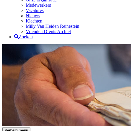
Medewerkers
Vacatures
Nieuws
Klachten
Milly Van Heiden Reinestein
Vrienden Drents Archief
Zoeken
Drents Archief
Verberg menu