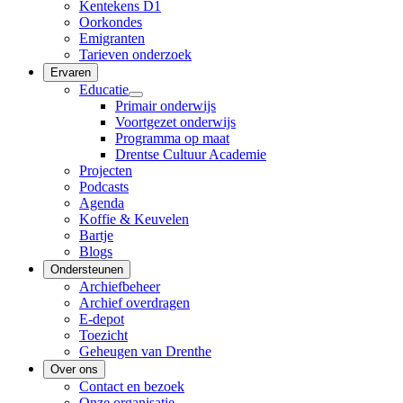
Kentekens D1
Oorkondes
Emigranten
Tarieven onderzoek
Ervaren
Educatie
Primair onderwijs
Voortgezet onderwijs
Programma op maat
Drentse Cultuur Academie
Projecten
Podcasts
Agenda
Koffie & Keuvelen
Bartje
Blogs
Ondersteunen
Archiefbeheer
Archief overdragen
E-depot
Toezicht
Geheugen van Drenthe
Over ons
Contact en bezoek
Onze organisatie