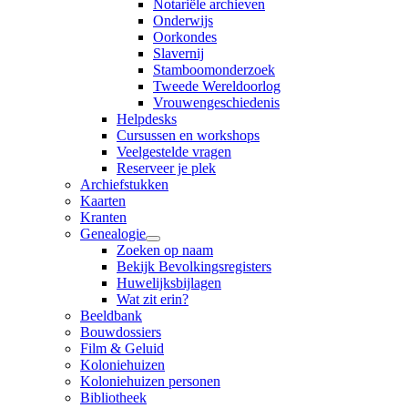
Notariële archieven
Onderwijs
Oorkondes
Slavernij
Stamboomonderzoek
Tweede Wereldoorlog
Vrouwengeschiedenis
Helpdesks
Cursussen en workshops
Veelgestelde vragen
Reserveer je plek
Archiefstukken
Kaarten
Kranten
Genealogie
Zoeken op naam
Bekijk Bevolkingsregisters
Huwelijksbijlagen
Wat zit erin?
Beeldbank
Bouwdossiers
Film & Geluid
Koloniehuizen
Koloniehuizen personen
Bibliotheek