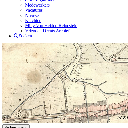
Medewerkers
Vacatures
Nieuws
Klachten
Milly Van Heiden Reinestein
Vrienden Drents Archief
Zoeken
Drents Archief
Verberg menu