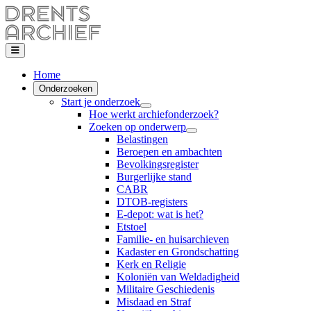
Home
Onderzoeken
Start je onderzoek
Hoe werkt archiefonderzoek?
Zoeken op onderwerp
Belastingen
Beroepen en ambachten
Bevolkingsregister
Burgerlijke stand
CABR
DTOB-registers
E-depot: wat is het?
Etstoel
Familie- en huisarchieven
Kadaster en Grondschatting
Kerk en Religie
Koloniën van Weldadigheid
Militaire Geschiedenis
Misdaad en Straf