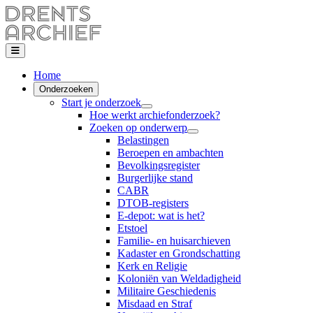
Home
Onderzoeken
Start je onderzoek
Hoe werkt archiefonderzoek?
Zoeken op onderwerp
Belastingen
Beroepen en ambachten
Bevolkingsregister
Burgerlijke stand
CABR
DTOB-registers
E-depot: wat is het?
Etstoel
Familie- en huisarchieven
Kadaster en Grondschatting
Kerk en Religie
Koloniën van Weldadigheid
Militaire Geschiedenis
Misdaad en Straf