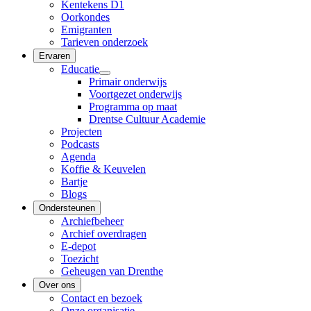
Kentekens D1
Oorkondes
Emigranten
Tarieven onderzoek
Ervaren
Educatie
Primair onderwijs
Voortgezet onderwijs
Programma op maat
Drentse Cultuur Academie
Projecten
Podcasts
Agenda
Koffie & Keuvelen
Bartje
Blogs
Ondersteunen
Archiefbeheer
Archief overdragen
E-depot
Toezicht
Geheugen van Drenthe
Over ons
Contact en bezoek
Onze organisatie