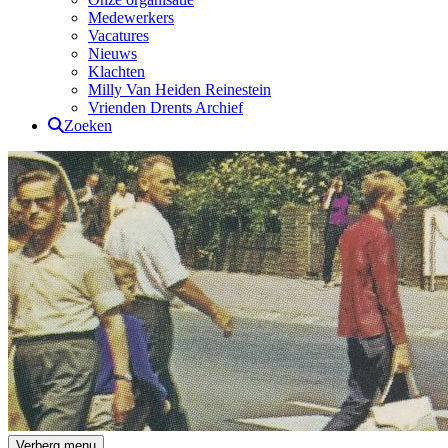
Medewerkers
Vacatures
Nieuws
Klachten
Milly Van Heiden Reinestein
Vrienden Drents Archief
Zoeken
Drents Archief
Verberg menu