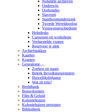
Notariële archieven
Onderwijs
Oorkondes
Slavernij
Stamboomonderzoek
Tweede Wereldoorlog
Vrouwengeschiedenis
Helpdesks
Cursussen en workshops
Veelgestelde vragen
Reserveer je plek
Archiefstukken
Kaarten
Kranten
Genealogie
Zoeken op naam
Bekijk Bevolkingsregisters
Huwelijksbijlagen
Wat zit erin?
Beeldbank
Bouwdossiers
Film & Geluid
Koloniehuizen
Koloniehuizen personen
Bibliotheek