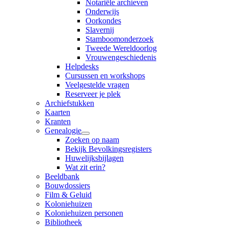
Notariële archieven
Onderwijs
Oorkondes
Slavernij
Stamboomonderzoek
Tweede Wereldoorlog
Vrouwengeschiedenis
Helpdesks
Cursussen en workshops
Veelgestelde vragen
Reserveer je plek
Archiefstukken
Kaarten
Kranten
Genealogie
Zoeken op naam
Bekijk Bevolkingsregisters
Huwelijksbijlagen
Wat zit erin?
Beeldbank
Bouwdossiers
Film & Geluid
Koloniehuizen
Koloniehuizen personen
Bibliotheek