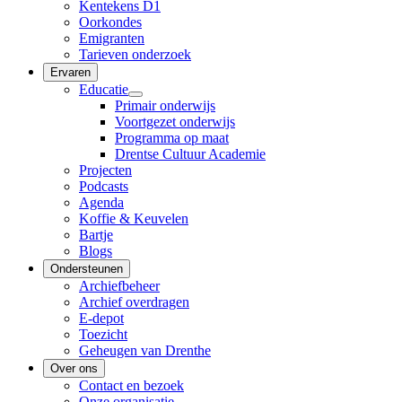
Kentekens D1
Oorkondes
Emigranten
Tarieven onderzoek
Ervaren
Educatie
Primair onderwijs
Voortgezet onderwijs
Programma op maat
Drentse Cultuur Academie
Projecten
Podcasts
Agenda
Koffie & Keuvelen
Bartje
Blogs
Ondersteunen
Archiefbeheer
Archief overdragen
E-depot
Toezicht
Geheugen van Drenthe
Over ons
Contact en bezoek
Onze organisatie