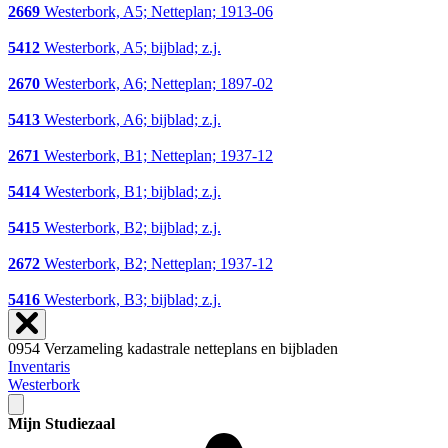
2669
Westerbork, A5; Netteplan; 1913-06
5412
Westerbork, A5; bijblad; z.j.
2670
Westerbork, A6; Netteplan; 1897-02
5413
Westerbork, A6; bijblad; z.j.
2671
Westerbork, B1; Netteplan; 1937-12
5414
Westerbork, B1; bijblad; z.j.
5415
Westerbork, B2; bijblad; z.j.
2672
Westerbork, B2; Netteplan; 1937-12
5416
Westerbork, B3; bijblad; z.j.
0954 Verzameling kadastrale netteplans en bijbladen
Inventaris
Westerbork
Mijn Studiezaal