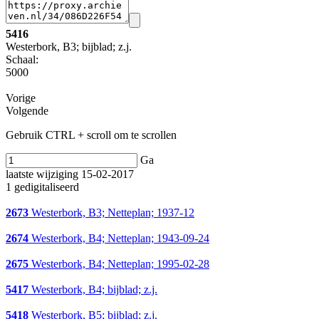
5416
Westerbork, B3; bijblad; z.j.
Schaal
:
5000
Vorige
Volgende
Gebruik CTRL + scroll om te scrollen
Ga
laatste wijziging 15-02-2017
1 gedigitaliseerd
2673
Westerbork, B3; Netteplan; 1937-12
2674
Westerbork, B4; Netteplan; 1943-09-24
2675
Westerbork, B4; Netteplan; 1995-02-28
5417
Westerbork, B4; bijblad; z.j.
5418
Westerbork, B5; bijblad; z.j.