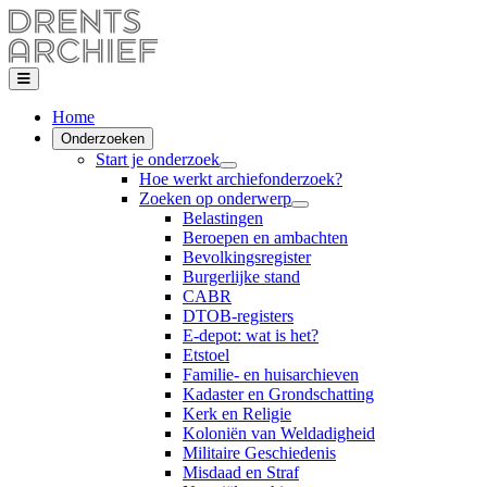
Home
Onderzoeken
Start je onderzoek
Hoe werkt archiefonderzoek?
Zoeken op onderwerp
Belastingen
Beroepen en ambachten
Bevolkingsregister
Burgerlijke stand
CABR
DTOB-registers
E-depot: wat is het?
Etstoel
Familie- en huisarchieven
Kadaster en Grondschatting
Kerk en Religie
Koloniën van Weldadigheid
Militaire Geschiedenis
Misdaad en Straf