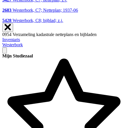
2683
Westerbork, C7; Netteplan; 1937-06
5428
Westerbork, C8; bijblad; z.j.
0954 Verzameling kadastrale netteplans en bijbladen
Inventaris
Westerbork
Mijn Studiezaal