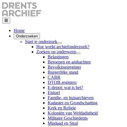
Home
Onderzoeken
Start je onderzoek
Hoe werkt archiefonderzoek?
Zoeken op onderwerp
Belastingen
Beroepen en ambachten
Bevolkingsregister
Burgerlijke stand
CABR
DTOB-registers
E-depot: wat is het?
Etstoel
Familie- en huisarchieven
Kadaster en Grondschatting
Kerk en Religie
Koloniën van Weldadigheid
Militaire Geschiedenis
Misdaad en Straf