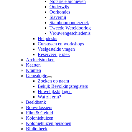
Notariële archieven
Onderwijs
Oorkondes
Slavernij
Stamboomonderzoek
Tweede Wereldoorlog
Vrouwengeschiedenis
Helpdesks
Cursussen en workshops
Veelgestelde vragen
Reserveer je plek
Archiefstukken
Kaarten
Kranten
Genealogie
Zoeken op naam
Bekijk Bevolkingsregisters
Huwelijksbijlagen
Wat zit erin?
Beeldbank
Bouwdossiers
Film & Geluid
Koloniehuizen
Koloniehuizen personen
Bibliotheek