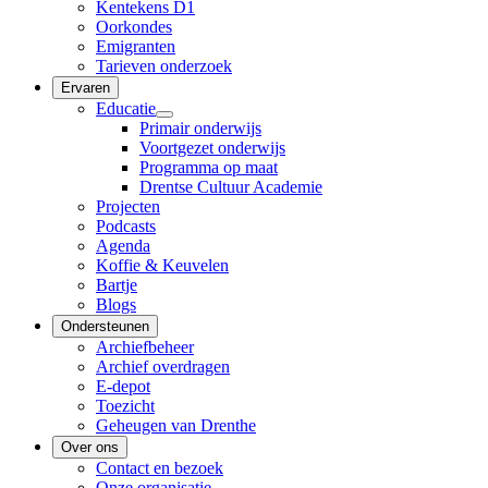
Kentekens D1
Oorkondes
Emigranten
Tarieven onderzoek
Ervaren
Educatie
Primair onderwijs
Voortgezet onderwijs
Programma op maat
Drentse Cultuur Academie
Projecten
Podcasts
Agenda
Koffie & Keuvelen
Bartje
Blogs
Ondersteunen
Archiefbeheer
Archief overdragen
E-depot
Toezicht
Geheugen van Drenthe
Over ons
Contact en bezoek
Onze organisatie