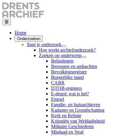
Home
Onderzoeken
Start je onderzoek
Hoe werkt archiefonderzoek?
Zoeken op onderwerp
Belastingen
Beroepen en ambachten
Bevolkingsregister
Burgerlijke stand
CABR
DTOB-registers
E-depot: wat is het?
Etstoel
Familie- en huisarchieven
Kadaster en Grondschatting
Kerk en Religie
Koloniën van Weldadigheid
Militaire Geschiedenis
Misdaad en Straf