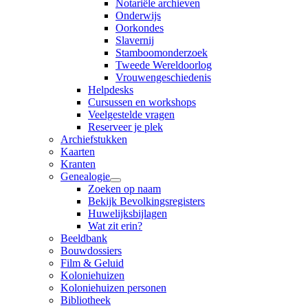
Notariële archieven
Onderwijs
Oorkondes
Slavernij
Stamboomonderzoek
Tweede Wereldoorlog
Vrouwengeschiedenis
Helpdesks
Cursussen en workshops
Veelgestelde vragen
Reserveer je plek
Archiefstukken
Kaarten
Kranten
Genealogie
Zoeken op naam
Bekijk Bevolkingsregisters
Huwelijksbijlagen
Wat zit erin?
Beeldbank
Bouwdossiers
Film & Geluid
Koloniehuizen
Koloniehuizen personen
Bibliotheek