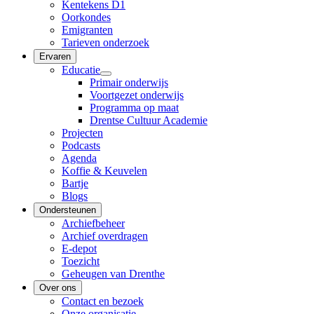
Kentekens D1
Oorkondes
Emigranten
Tarieven onderzoek
Ervaren
Educatie
Primair onderwijs
Voortgezet onderwijs
Programma op maat
Drentse Cultuur Academie
Projecten
Podcasts
Agenda
Koffie & Keuvelen
Bartje
Blogs
Ondersteunen
Archiefbeheer
Archief overdragen
E-depot
Toezicht
Geheugen van Drenthe
Over ons
Contact en bezoek
Onze organisatie