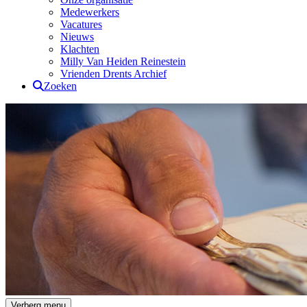
Medewerkers
Vacatures
Nieuws
Klachten
Milly Van Heiden Reinestein
Vrienden Drents Archief
Zoeken
Drents Archief
Verberg menu