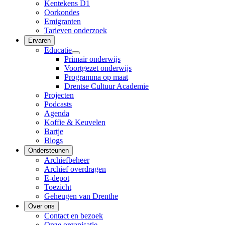
Kentekens D1
Oorkondes
Emigranten
Tarieven onderzoek
Ervaren
Educatie
Primair onderwijs
Voortgezet onderwijs
Programma op maat
Drentse Cultuur Academie
Projecten
Podcasts
Agenda
Koffie & Keuvelen
Bartje
Blogs
Ondersteunen
Archiefbeheer
Archief overdragen
E-depot
Toezicht
Geheugen van Drenthe
Over ons
Contact en bezoek
Onze organisatie