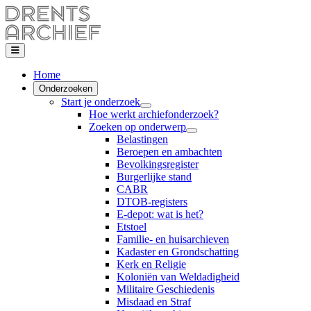
Home
Onderzoeken
Start je onderzoek
Hoe werkt archiefonderzoek?
Zoeken op onderwerp
Belastingen
Beroepen en ambachten
Bevolkingsregister
Burgerlijke stand
CABR
DTOB-registers
E-depot: wat is het?
Etstoel
Familie- en huisarchieven
Kadaster en Grondschatting
Kerk en Religie
Koloniën van Weldadigheid
Militaire Geschiedenis
Misdaad en Straf