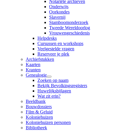
Notariële archieven
Onderwijs
Oorkondes
Slavernij
Stamboomonderzoek
Tweede Wereldoorlog
Vrouwengeschiedenis
Helpdesks
Cursussen en workshops
Veelgestelde vragen
Reserveer je plek
Archiefstukken
Kaarten
Kranten
Genealogie
Zoeken op naam
Bekijk Bevolkingsregisters
Huwelijksbijlagen
Wat zit erin?
Beeldbank
Bouwdossiers
Film & Geluid
Koloniehuizen
Koloniehuizen personen
Bibliotheek