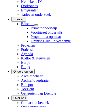
Kentekens D1
Oorkondes
Emigranten
Tarieven onderzoek
Ervaren
Educatie
Primair onderwijs
Voortgezet onderwijs
Programma op maat
Drentse Cultuur Academie
Projecten
Podcasts
Agenda
Koffie & Keuvelen
Bartje
Blogs
Ondersteunen
Archiefbeheer
Archief overdragen
E-depot
Toezicht
Geheugen van Drenthe
Over ons
Contact en bezoek
Onze organisatie