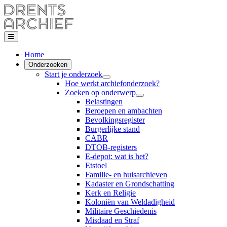
Home
Onderzoeken
Start je onderzoek
Hoe werkt archiefonderzoek?
Zoeken op onderwerp
Belastingen
Beroepen en ambachten
Bevolkingsregister
Burgerlijke stand
CABR
DTOB-registers
E-depot: wat is het?
Etstoel
Familie- en huisarchieven
Kadaster en Grondschatting
Kerk en Religie
Koloniën van Weldadigheid
Militaire Geschiedenis
Misdaad en Straf