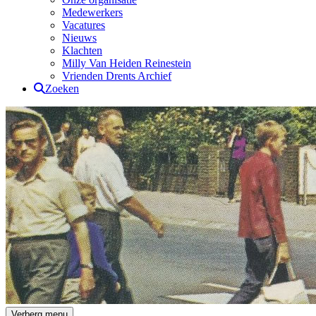
Medewerkers
Vacatures
Nieuws
Klachten
Milly Van Heiden Reinestein
Vrienden Drents Archief
Zoeken
Drents Archief
Verberg menu