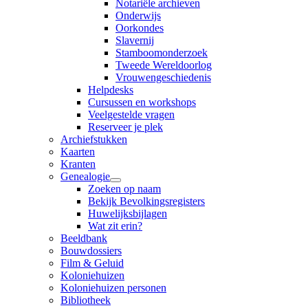
Notariële archieven
Onderwijs
Oorkondes
Slavernij
Stamboomonderzoek
Tweede Wereldoorlog
Vrouwengeschiedenis
Helpdesks
Cursussen en workshops
Veelgestelde vragen
Reserveer je plek
Archiefstukken
Kaarten
Kranten
Genealogie
Zoeken op naam
Bekijk Bevolkingsregisters
Huwelijksbijlagen
Wat zit erin?
Beeldbank
Bouwdossiers
Film & Geluid
Koloniehuizen
Koloniehuizen personen
Bibliotheek