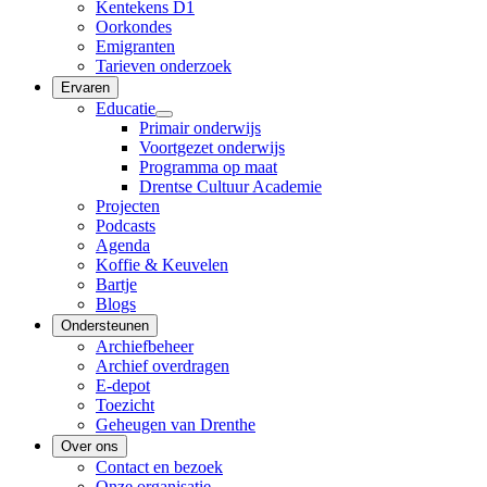
Kentekens D1
Oorkondes
Emigranten
Tarieven onderzoek
Ervaren
Educatie
Primair onderwijs
Voortgezet onderwijs
Programma op maat
Drentse Cultuur Academie
Projecten
Podcasts
Agenda
Koffie & Keuvelen
Bartje
Blogs
Ondersteunen
Archiefbeheer
Archief overdragen
E-depot
Toezicht
Geheugen van Drenthe
Over ons
Contact en bezoek
Onze organisatie