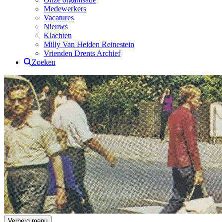
Medewerkers
Vacatures
Nieuws
Klachten
Milly Van Heiden Reinestein
Vrienden Drents Archief
Zoeken
Drents Archief
Verberg menu