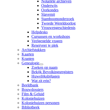
Notariële archieven
Onderwijs
Oorkondes
Slavernij
Stamboomonderzoek
Tweede Wereldoorlog
Vrouwengeschiedenis
Helpdesks
Cursussen en workshops
Veelgestelde vragen
Reserveer je plek
Archiefstukken
Kaarten
Kranten
Genealogie
Zoeken op naam
Bekijk Bevolkingsregisters
Huwelijksbijlagen
Wat zit erin?
Beeldbank
Bouwdossiers
Film & Geluid
Koloniehuizen
Koloniehuizen personen
Bibliotheek