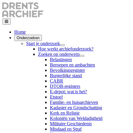
Home
Onderzoeken
Start je onderzoek
Hoe werkt archiefonderzoek?
Zoeken op onderwerp
Belastingen
Beroepen en ambachten
Bevolkingsregister
Burgerlijke stand
CABR
DTOB-registers
E-depot: wat is het?
Etstoel
Familie- en huisarchieven
Kadaster en Grondschatting
Kerk en Religie
Koloniën van Weldadigheid
Militaire Geschiedenis
Misdaad en Straf