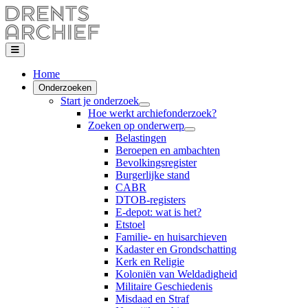
Home
Onderzoeken
Start je onderzoek
Hoe werkt archiefonderzoek?
Zoeken op onderwerp
Belastingen
Beroepen en ambachten
Bevolkingsregister
Burgerlijke stand
CABR
DTOB-registers
E-depot: wat is het?
Etstoel
Familie- en huisarchieven
Kadaster en Grondschatting
Kerk en Religie
Koloniën van Weldadigheid
Militaire Geschiedenis
Misdaad en Straf