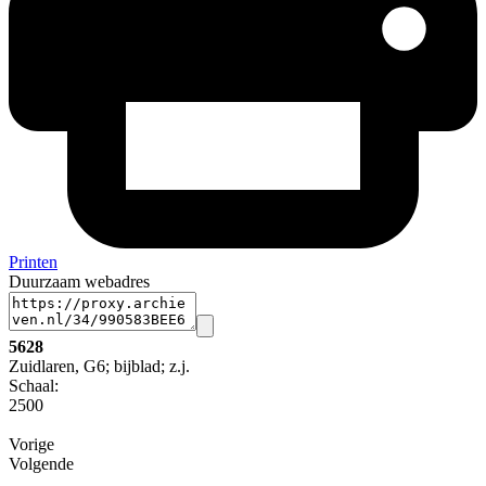
Printen
Duurzaam webadres
5628
Zuidlaren, G6; bijblad; z.j.
Schaal
:
2500
Vorige
Volgende