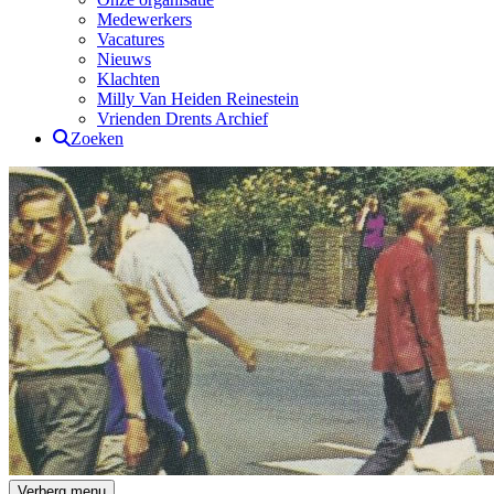
Medewerkers
Vacatures
Nieuws
Klachten
Milly Van Heiden Reinestein
Vrienden Drents Archief
Zoeken
Drents Archief
Verberg menu