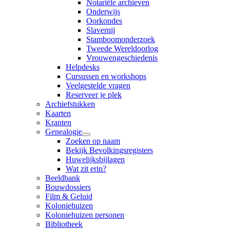
Notariële archieven
Onderwijs
Oorkondes
Slavernij
Stamboomonderzoek
Tweede Wereldoorlog
Vrouwengeschiedenis
Helpdesks
Cursussen en workshops
Veelgestelde vragen
Reserveer je plek
Archiefstukken
Kaarten
Kranten
Genealogie
Zoeken op naam
Bekijk Bevolkingsregisters
Huwelijksbijlagen
Wat zit erin?
Beeldbank
Bouwdossiers
Film & Geluid
Koloniehuizen
Koloniehuizen personen
Bibliotheek