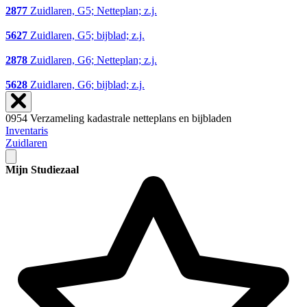
2877
Zuidlaren, G5; Netteplan; z.j.
5627
Zuidlaren, G5; bijblad; z.j.
2878
Zuidlaren, G6; Netteplan; z.j.
5628
Zuidlaren, G6; bijblad; z.j.
0954 Verzameling kadastrale netteplans en bijbladen
Inventaris
Zuidlaren
Mijn Studiezaal