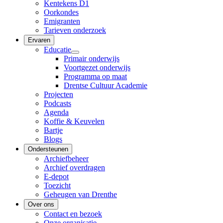
Kentekens D1
Oorkondes
Emigranten
Tarieven onderzoek
Ervaren
Educatie
Primair onderwijs
Voortgezet onderwijs
Programma op maat
Drentse Cultuur Academie
Projecten
Podcasts
Agenda
Koffie & Keuvelen
Bartje
Blogs
Ondersteunen
Archiefbeheer
Archief overdragen
E-depot
Toezicht
Geheugen van Drenthe
Over ons
Contact en bezoek
Onze organisatie