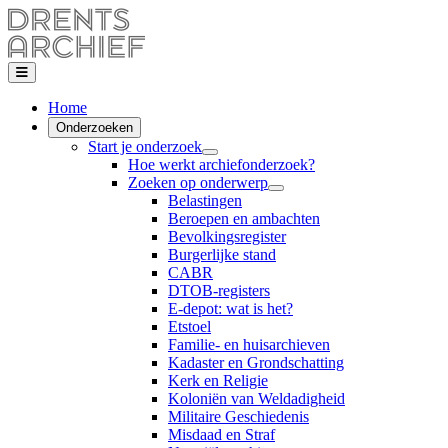
Home
Onderzoeken
Start je onderzoek
Hoe werkt archiefonderzoek?
Zoeken op onderwerp
Belastingen
Beroepen en ambachten
Bevolkingsregister
Burgerlijke stand
CABR
DTOB-registers
E-depot: wat is het?
Etstoel
Familie- en huisarchieven
Kadaster en Grondschatting
Kerk en Religie
Koloniën van Weldadigheid
Militaire Geschiedenis
Misdaad en Straf