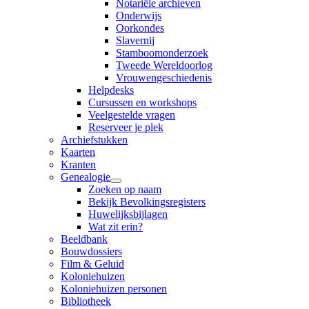
Notariële archieven
Onderwijs
Oorkondes
Slavernij
Stamboomonderzoek
Tweede Wereldoorlog
Vrouwengeschiedenis
Helpdesks
Cursussen en workshops
Veelgestelde vragen
Reserveer je plek
Archiefstukken
Kaarten
Kranten
Genealogie
Zoeken op naam
Bekijk Bevolkingsregisters
Huwelijksbijlagen
Wat zit erin?
Beeldbank
Bouwdossiers
Film & Geluid
Koloniehuizen
Koloniehuizen personen
Bibliotheek