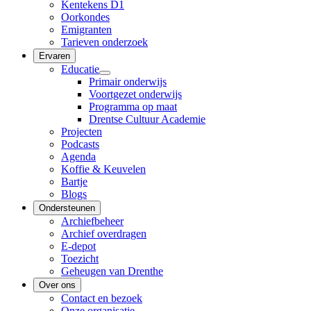
Kentekens D1
Oorkondes
Emigranten
Tarieven onderzoek
Ervaren
Educatie
Primair onderwijs
Voortgezet onderwijs
Programma op maat
Drentse Cultuur Academie
Projecten
Podcasts
Agenda
Koffie & Keuvelen
Bartje
Blogs
Ondersteunen
Archiefbeheer
Archief overdragen
E-depot
Toezicht
Geheugen van Drenthe
Over ons
Contact en bezoek
Onze organisatie