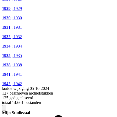
1929
; 1929
1930
; 1930
1931
; 1931
1932
; 1932
1934
; 1934
1935
; 1935
1938
; 1938
1941
; 1941
1942
; 1942
laatste wijziging 05-10-2024
127 beschreven archiefstukken
125 gedigitaliseerd
totaal 14.661 bestanden
Mijn Studiezaal