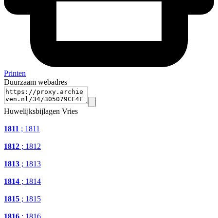
Printen
Duurzaam webadres
Huwelijksbijlagen Vries
1811
; 1811
1812
; 1812
1813
; 1813
1814
; 1814
1815
; 1815
1816
; 1816