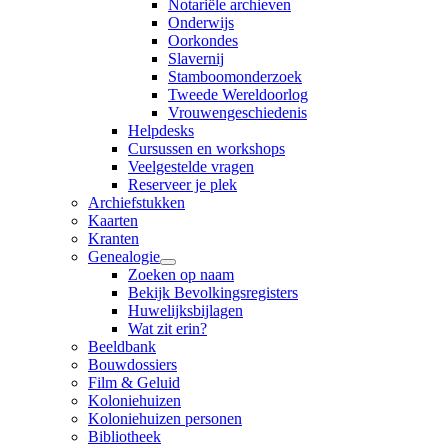
Notariële archieven
Onderwijs
Oorkondes
Slavernij
Stamboomonderzoek
Tweede Wereldoorlog
Vrouwengeschiedenis
Helpdesks
Cursussen en workshops
Veelgestelde vragen
Reserveer je plek
Archiefstukken
Kaarten
Kranten
Genealogie
Zoeken op naam
Bekijk Bevolkingsregisters
Huwelijksbijlagen
Wat zit erin?
Beeldbank
Bouwdossiers
Film & Geluid
Koloniehuizen
Koloniehuizen personen
Bibliotheek