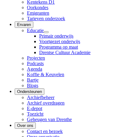
Kentekens D1
Oorkondes
Emigranten
Tarieven onderzoek
Ervaren
Educatie
Primair onderwijs
Voortgezet onderwijs
Programma op maat
Drentse Cultuur Academie
Projecten
Podcasts
Agenda
Koffie & Keuvelen
Bartje
Blogs
Ondersteunen
Archiefbeheer
Archief overdragen
E-depot
Toezicht
Geheugen van Drenthe
Over ons
Contact en bezoek
Onze organisatie