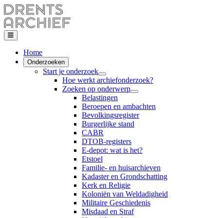
Home
Onderzoeken
Start je onderzoek
Hoe werkt archiefonderzoek?
Zoeken op onderwerp
Belastingen
Beroepen en ambachten
Bevolkingsregister
Burgerlijke stand
CABR
DTOB-registers
E-depot: wat is het?
Etstoel
Familie- en huisarchieven
Kadaster en Grondschatting
Kerk en Religie
Koloniën van Weldadigheid
Militaire Geschiedenis
Misdaad en Straf