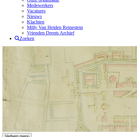
Medewerkers
Vacatures
Nieuws
Klachten
Milly Van Heiden Reinestein
Vrienden Drents Archief
Zoeken
Drents Archief
Verberg menu