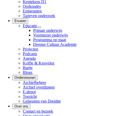
Kentekens D1
Oorkondes
Emigranten
Tarieven onderzoek
Ervaren
Educatie
Primair onderwijs
Voortgezet onderwijs
Programma op maat
Drentse Cultuur Academie
Projecten
Podcasts
Agenda
Koffie & Keuvelen
Bartje
Blogs
Ondersteunen
Archiefbeheer
Archief overdragen
E-depot
Toezicht
Geheugen van Drenthe
Over ons
Contact en bezoek
Onze organisatie