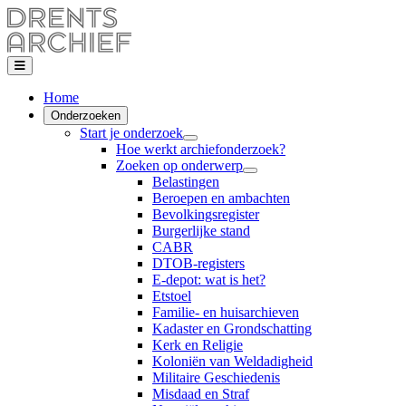
Home
Onderzoeken
Start je onderzoek
Hoe werkt archiefonderzoek?
Zoeken op onderwerp
Belastingen
Beroepen en ambachten
Bevolkingsregister
Burgerlijke stand
CABR
DTOB-registers
E-depot: wat is het?
Etstoel
Familie- en huisarchieven
Kadaster en Grondschatting
Kerk en Religie
Koloniën van Weldadigheid
Militaire Geschiedenis
Misdaad en Straf