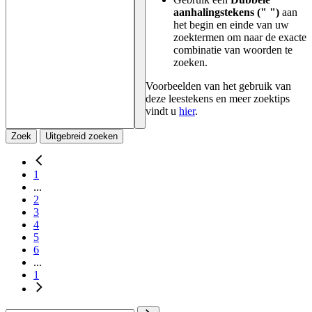
aanhalingstekens (" ")
aan
het begin en einde van uw
zoektermen om naar de exacte
combinatie van woorden te
zoeken.
Voorbeelden van het gebruik van
deze leestekens en meer zoektips
vindt u
hier
.
Zoek
Uitgebreid zoeken
1
...
2
3
4
5
6
...
1