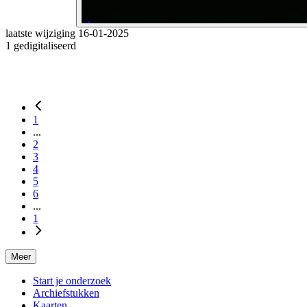
kleuterschool
Palmpasen
laatste wijziging 16-01-2025
schoolreis
1 gedigitaliseerd
Sinterklaas
Geografische namen:
Sleen
1
...
2
3
4
5
6
...
1
Meer
Start je onderzoek
Archiefstukken
Kaarten