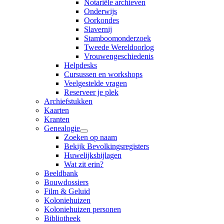
Notariële archieven
Onderwijs
Oorkondes
Slavernij
Stamboomonderzoek
Tweede Wereldoorlog
Vrouwengeschiedenis
Helpdesks
Cursussen en workshops
Veelgestelde vragen
Reserveer je plek
Archiefstukken
Kaarten
Kranten
Genealogie
Zoeken op naam
Bekijk Bevolkingsregisters
Huwelijksbijlagen
Wat zit erin?
Beeldbank
Bouwdossiers
Film & Geluid
Koloniehuizen
Koloniehuizen personen
Bibliotheek