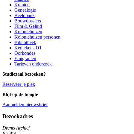
Kranten
Genealogie
Beeldbank
Bouwdossiers
Film & Geluid
Koloniehuizen
Koloniehuizen personen
Bibliotheek
Kentekens D1
Oorkondes
Emigranten
Tarieven onderzoek
Studiezaal bezoeken?
Reserveer je plek
Blijf op de hoogte
Aanmelden nieuwsbrief
Algemene informatie
Bezoekadres
Drents Archief
Brink 4