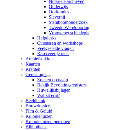
Notariële archieven
Onderwijs
Oorkondes
Slavernij
Stamboomonderzoek
Tweede Wereldoorlog
Vrouwengeschiedenis
Helpdesks
Cursussen en workshops
Veelgestelde vragen
Reserveer je plek
Archiefstukken
Kaarten
Kranten
Genealogie
Zoeken op naam
Bekijk Bevolkingsregisters
Huwelijksbijlagen
Wat zit erin?
Beeldbank
Bouwdossiers
Film & Geluid
Koloniehuizen
Koloniehuizen personen
Bibliotheek