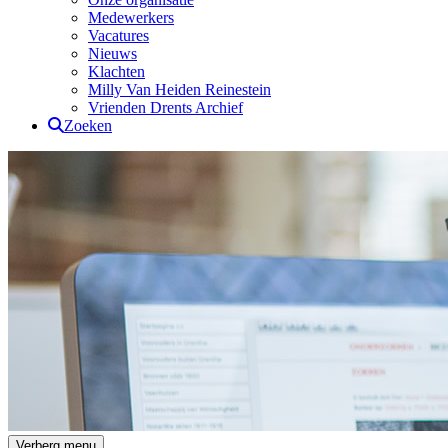
Medewerkers
Vacatures
Nieuws
Klachten
Milly Van Heiden Reinestein
Vrienden Drents Archief
Zoeken
Drents Archief
Verberg menu