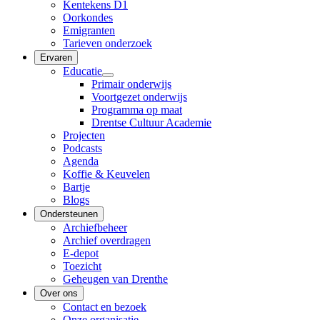
Kentekens D1
Oorkondes
Emigranten
Tarieven onderzoek
Ervaren
Educatie
Primair onderwijs
Voortgezet onderwijs
Programma op maat
Drentse Cultuur Academie
Projecten
Podcasts
Agenda
Koffie & Keuvelen
Bartje
Blogs
Ondersteunen
Archiefbeheer
Archief overdragen
E-depot
Toezicht
Geheugen van Drenthe
Over ons
Contact en bezoek
Onze organisatie