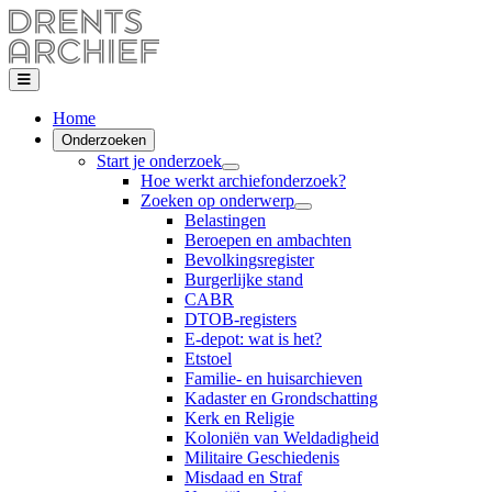
Home
Onderzoeken
Start je onderzoek
Hoe werkt archiefonderzoek?
Zoeken op onderwerp
Belastingen
Beroepen en ambachten
Bevolkingsregister
Burgerlijke stand
CABR
DTOB-registers
E-depot: wat is het?
Etstoel
Familie- en huisarchieven
Kadaster en Grondschatting
Kerk en Religie
Koloniën van Weldadigheid
Militaire Geschiedenis
Misdaad en Straf