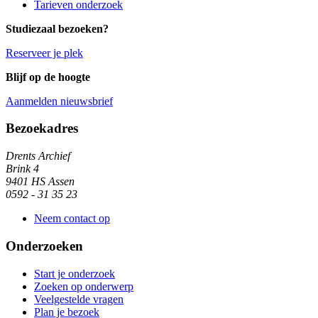
Tarieven onderzoek
Studiezaal bezoeken?
Reserveer je plek
Blijf op de hoogte
Aanmelden nieuwsbrief
Algemene informatie
Bezoekadres
Drents Archief
Brink 4
9401 HS Assen
0592 - 31 35 23
Neem contact op
Onderzoeken
Start je onderzoek
Zoeken op onderwerp
Veelgestelde vragen
Plan je bezoek