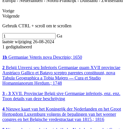
Europa - Nederlanden - Noord-Frankrijk - Duitsland - Zwitserland
Vorige
Volgende
Gebruik CTRL + scroll om te scrollen
Ga
laatste wijziging 26-08-2024
1 gedigitaliseerd
1b
Germaniae Veteris nova Descripio; 1650
2
Belgii Unversi seu Inferioris Germaniae quam XVII provinciae
Austriaco Gallico et Batavo sceptro parentes constituunt, nova
Tabula Geographica a Tobia Majero --- Cura et Studio
Homannianorum Herdum.; 1748
3 - 3
XVII. Provinciae Belgii sive Germaniae inferioris, enz. enz.
Toon details van deze beschrijving
4
Nieuwe kaart van het Koningrijk der Nederlanden en het Groot
Hertogdom Luxemburg volgens de bepalingen van het weener
congres en het Belgische vredestractaat van 1815.; 1816