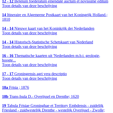
12 - 12
Belgium foederatum emendatè auctum et novissimè editum
Toon details van deze beschrijving
14
Itineraire en Algemeene Postkaart van het Koningrijk Holland.;
1810
14 - 14
Nieuwe kaart van het Koninkrijk der Nederlanden
Toon details van deze beschrijving
14 - 14
Historisch-Statistische Schetskaart van Nederland
Toon details van deze beschrijving
16 - 16
Thematische kaarten uit 'Nederlanden m.b.t. geologie,
hoogte...
Toon details van deze beschrijving
17 - 17
Groningensis agri vera descriptio
Toon details van deze beschrijving
18a
Frisia ; 1876
18b
Trans-Isula D.- Overijssel en Drenthe; 1620
19
Tabula Frisiae Groninghae et Territory Embdensis - zuidelijk
Friesland - zuidwestelijk Drenthe - westelijk Overijssel - Zwolle;