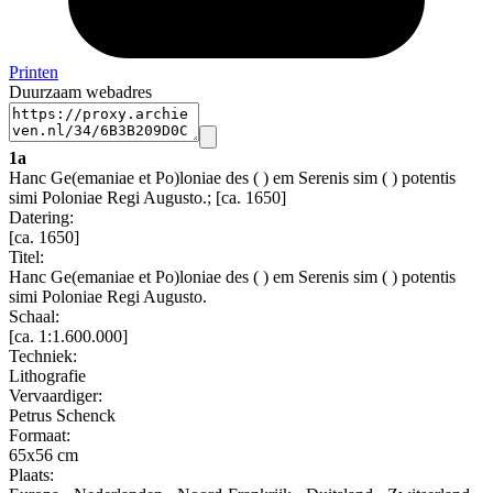
Printen
Duurzaam webadres
1a
Hanc Ge(emaniae et Po)loniae des ( ) em Serenis sim ( ) potentis
simi Poloniae Regi Augusto.; [ca. 1650]
Datering
:
[ca. 1650]
Titel:
Hanc Ge(emaniae et Po)loniae des ( ) em Serenis sim ( ) potentis
simi Poloniae Regi Augusto.
Schaal
:
[ca. 1:1.600.000]
Techniek:
Lithografie
Vervaardiger:
Petrus Schenck
Formaat:
65x56 cm
Plaats: