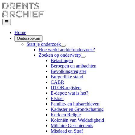
Home
Onderzoeken
Start je onderzoek
Hoe werkt archiefonderzoek?
Zoeken op onderwerp
Belastingen
Beroepen en ambachten
Bevolkingsregister
Burgerlijke stand
CABR
DTOB-registers
E-depot: wat is het?
Etstoel
Familie- en huisarchieven
Kadaster en Grondschatting
Kerk en Religie
Koloniën van Weldadigheid
Militaire Geschiedenis
Misdaad en Straf