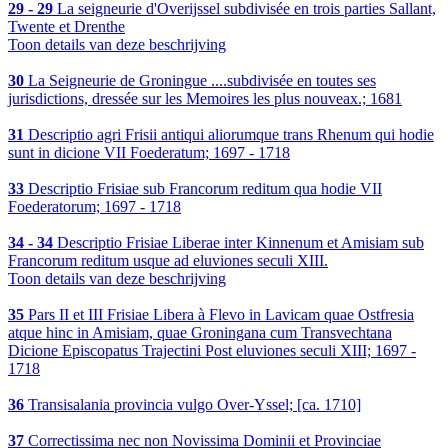
29 - 29
La seigneurie d'Overijssel subdivisée en trois parties Sallant,
Twente et Drenthe
Toon details van deze beschrijving
30
La Seigneurie de Groningue ....subdivisée en toutes ses
jurisdictions, dressée sur les Memoires les plus nouveax.; 1681
31
Descriptio agri Frisii antiqui aliorumque trans Rhenum qui hodie
sunt in dicione VII Foederatum; 1697 - 1718
33
Descriptio Frisiae sub Francorum reditum qua hodie VII
Foederatorum; 1697 - 1718
34 - 34
Descriptio Frisiae Liberae inter Kinnenum et Amisiam sub
Francorum reditum usque ad eluviones seculi XIII.
Toon details van deze beschrijving
35
Pars II et III Frisiae Libera à Flevo in Lavicam quae Ostfresia
atque hinc in Amisiam, quae Groningana cum Transvechtana
Dicione Episcopatus Trajectini Post eluviones seculi XIII; 1697 -
1718
36
Transisalania provincia vulgo Over-Yssel; [ca. 1710]
37
Correctissima nec non Novissima Dominii et Provinciae