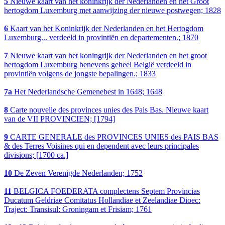
5
Nieuwe kaart van het koninkrijk der Nederlanden en het Groot
hertogdom Luxemburg met aanwijzing der nieuwe postwegen; 1828
6
Kaart van het Koninkrijk der Nederlanden en het Hertogdom
Luxemburg... verdeeld in provintiën en departementen.; 1870
7
Nieuwe kaart van het koningrijk der Nederlanden en het groot
hertogdom Luxemburg benevens geheel België verdeeld in
provintiën volgens de jongste bepalingen.; 1833
7a
Het Nederlandsche Gemenebest in 1648; 1648
8
Carte nouvelle des provinces unies des Pais Bas. Nieuwe kaart
van de VII PROVINCIEN; [1794]
9
CARTE GENERALE des PROVINCES UNIES des PAIS BAS
& des Terres Voisines qui en dependent avec leurs principales
divisions; [1700 ca.]
10
De Zeven Verenigde Nederlanden; 1752
11
BELGICA FOEDERATA complectens Septem Provincias
Ducatum Geldriae Comitatus Hollandiae et Zeelandiae Dioec:
Traject: Transisul: Groningam et Frisiam; 1761