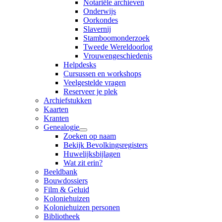
Notariële archieven
Onderwijs
Oorkondes
Slavernij
Stamboomonderzoek
Tweede Wereldoorlog
Vrouwengeschiedenis
Helpdesks
Cursussen en workshops
Veelgestelde vragen
Reserveer je plek
Archiefstukken
Kaarten
Kranten
Genealogie
Zoeken op naam
Bekijk Bevolkingsregisters
Huwelijksbijlagen
Wat zit erin?
Beeldbank
Bouwdossiers
Film & Geluid
Koloniehuizen
Koloniehuizen personen
Bibliotheek