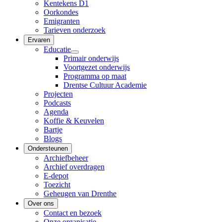
Kentekens D1
Oorkondes
Emigranten
Tarieven onderzoek
Ervaren
Educatie
Primair onderwijs
Voortgezet onderwijs
Programma op maat
Drentse Cultuur Academie
Projecten
Podcasts
Agenda
Koffie & Keuvelen
Bartje
Blogs
Ondersteunen
Archiefbeheer
Archief overdragen
E-depot
Toezicht
Geheugen van Drenthe
Over ons
Contact en bezoek
Onze organisatie