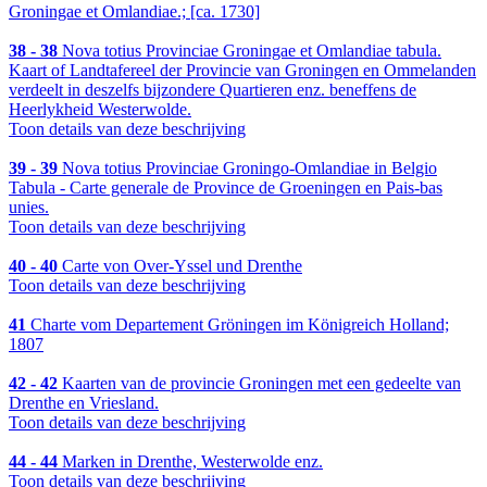
Groningae et Omlandiae.; [ca. 1730]
38 - 38
Nova totius Provinciae Groningae et Omlandiae tabula.
Kaart of Landtafereel der Provincie van Groningen en Ommelanden
verdeelt in deszelfs bijzondere Quartieren enz. beneffens de
Heerlykheid Westerwolde.
Toon details van deze beschrijving
39 - 39
Nova totius Provinciae Groningo-Omlandiae in Belgio
Tabula - Carte generale de Province de Groeningen en Pais-bas
unies.
Toon details van deze beschrijving
40 - 40
Carte von Over-Yssel und Drenthe
Toon details van deze beschrijving
41
Charte vom Departement Gröningen im Königreich Holland;
1807
42 - 42
Kaarten van de provincie Groningen met een gedeelte van
Drenthe en Vriesland.
Toon details van deze beschrijving
44 - 44
Marken in Drenthe, Westerwolde enz.
Toon details van deze beschrijving