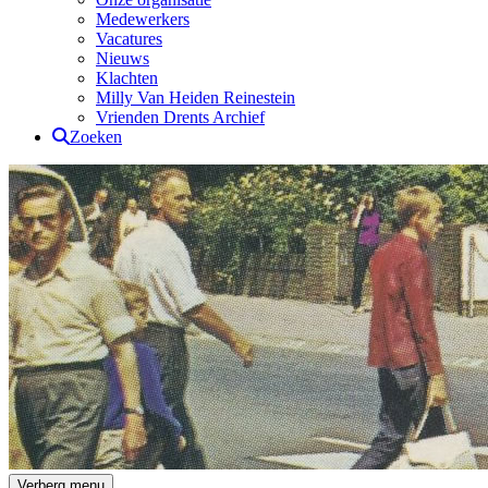
Medewerkers
Vacatures
Nieuws
Klachten
Milly Van Heiden Reinestein
Vrienden Drents Archief
Zoeken
Drents Archief
Verberg menu