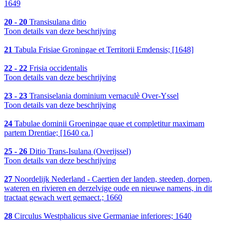
1649
20 - 20
Transisulana ditio
Toon details van deze beschrijving
21
Tabula Frisiae Groningae et Territorii Emdensis; [1648]
22 - 22
Frisia occidentalis
Toon details van deze beschrijving
23 - 23
Transiselania dominium vernaculè Over-Yssel
Toon details van deze beschrijving
24
Tabulae dominii Groeningae quae et completitur maximam
partem Drentiae; [1640 ca.]
25 - 26
Ditio Trans-Isulana (Overijssel)
Toon details van deze beschrijving
27
Noordelijk Nederland - Caertien der landen, steeden, dorpen,
wateren en rivieren en derzelvige oude en nieuwe namens, in dit
tractaat gewach wert gemaect.; 1660
28
Circulus Westphalicus sive Germaniae inferiores; 1640