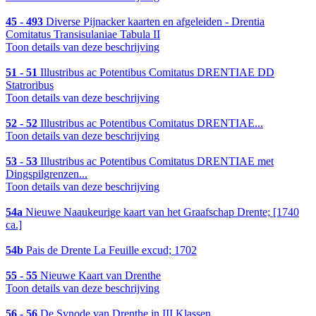
45 - 493
Diverse Pijnacker kaarten en afgeleiden - Drentia
Comitatus Transisulaniae Tabula II
Toon details van deze beschrijving
51 - 51
Illustribus ac Potentibus Comitatus DRENTIAE DD
Statroribus
Toon details van deze beschrijving
52 - 52
Illustribus ac Potentibus Comitatus DRENTIAE...
Toon details van deze beschrijving
53 - 53
Illustribus ac Potentibus Comitatus DRENTIAE met
Dingspilgrenzen...
Toon details van deze beschrijving
54a
Nieuwe Naaukeurige kaart van het Graafschap Drente; [1740
ca.]
54b
Pais de Drente La Feuille excud; 1702
55 - 55
Nieuwe Kaart van Drenthe
Toon details van deze beschrijving
56 - 56
De Synode van Drenthe in III Klassen