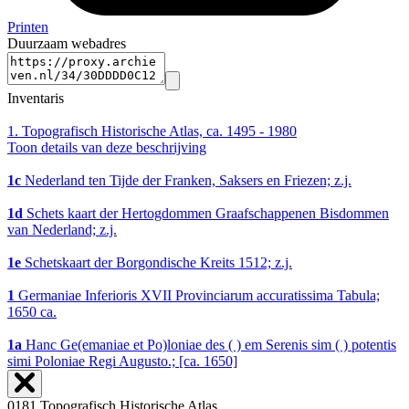
Printen
Duurzaam webadres
Inventaris
1.
Topografisch Historische Atlas, ca. 1495 - 1980
Toon details van deze beschrijving
1c
Nederland ten Tijde der Franken, Saksers en Friezen; z.j.
1d
Schets kaart der Hertogdommen Graafschappenen Bisdommen
van Nederland; z.j.
1e
Schetskaart der Borgondische Kreits 1512; z.j.
1
Germaniae Inferioris XVII Provinciarum accuratissima Tabula;
1650 ca.
1a
Hanc Ge(emaniae et Po)loniae des ( ) em Serenis sim ( ) potentis
simi Poloniae Regi Augusto.; [ca. 1650]
0181 Topografisch Historische Atlas