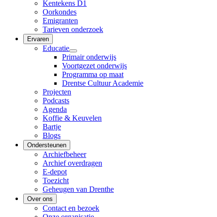
Kentekens D1
Oorkondes
Emigranten
Tarieven onderzoek
Ervaren
Educatie
Primair onderwijs
Voortgezet onderwijs
Programma op maat
Drentse Cultuur Academie
Projecten
Podcasts
Agenda
Koffie & Keuvelen
Bartje
Blogs
Ondersteunen
Archiefbeheer
Archief overdragen
E-depot
Toezicht
Geheugen van Drenthe
Over ons
Contact en bezoek
Onze organisatie