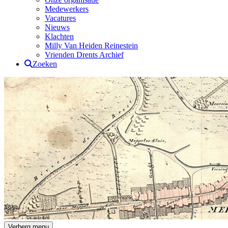
Medewerkers
Vacatures
Nieuws
Klachten
Milly Van Heiden Reinestein
Vrienden Drents Archief
Zoeken
Drents Archief
Verberg menu