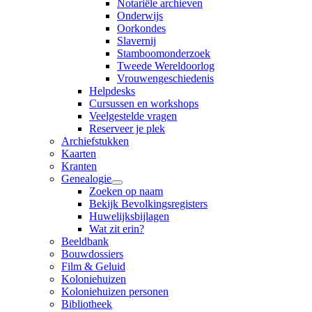
Notariële archieven
Onderwijs
Oorkondes
Slavernij
Stamboomonderzoek
Tweede Wereldoorlog
Vrouwengeschiedenis
Helpdesks
Cursussen en workshops
Veelgestelde vragen
Reserveer je plek
Archiefstukken
Kaarten
Kranten
Genealogie
Zoeken op naam
Bekijk Bevolkingsregisters
Huwelijksbijlagen
Wat zit erin?
Beeldbank
Bouwdossiers
Film & Geluid
Koloniehuizen
Koloniehuizen personen
Bibliotheek