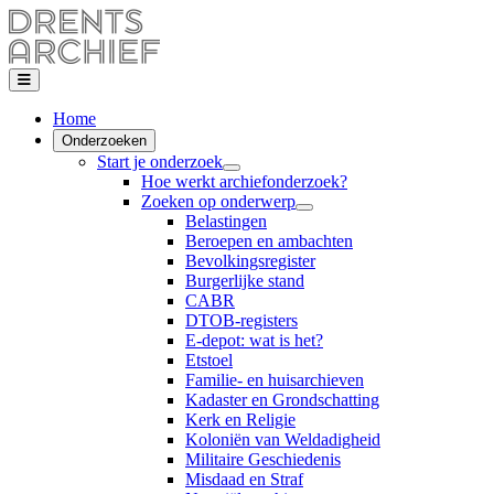
Home
Onderzoeken
Start je onderzoek
Hoe werkt archiefonderzoek?
Zoeken op onderwerp
Belastingen
Beroepen en ambachten
Bevolkingsregister
Burgerlijke stand
CABR
DTOB-registers
E-depot: wat is het?
Etstoel
Familie- en huisarchieven
Kadaster en Grondschatting
Kerk en Religie
Koloniën van Weldadigheid
Militaire Geschiedenis
Misdaad en Straf