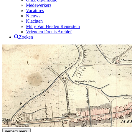
Medewerkers
Vacatures
Nieuws
Klachten
Milly Van Heiden Reinestein
Vrienden Drents Archief
Zoeken
Drents Archief
Verberg menu