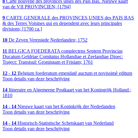
8
Carte nouvelle des provinces unies des Pais Bas. Nieuwe kaart
van de VII PROVINCIEN; [1794]
9
CARTE GENERALE des PROVINCES UNIES des PAIS BAS
& des Terres Voisines qui en dependent avec leurs principales
divisions; [1700 ca.]
10
De Zeven Verenigde Nederlanden; 1752
11
BELGICA FOEDERATA complectens Septem Provincias
Ducatum Geldriae Comitatus Hollandiae et Zeelandiae Dioec:
Traject: Transisul: Groningam et Frisiam; 1761
12 - 12
Belgium foederatum emendatè auctum et novissimè editum
Toon details van deze beschrijving
14
Itineraire en Algemeene Postkaart van het Koningrijk Holland.;
1810
14 - 14
Nieuwe kaart van het Koninkrijk der Nederlanden
Toon details van deze beschrijving
14 - 14
Historisch-Statistische Schetskaart van Nederland
Toon details van deze beschrijving