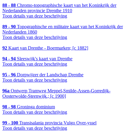
88 - 88
Chromo-topographische kaart van het Koninkrijk der
Nederlanden provincie Drenthe 1910
Toon details van deze beschrijving
89 - 90
Topographische en militaire kaart van het Koninkrijk der
Nederlanden 1860
Toon details van deze beschrijving
92
Kaart van Drenthe - Boermarken; [c 1882]
94 - 94
Sleeswijk's kaart van Drenthe
Toon details van deze beschrijving
95 - 96
Dorpwijzer der Landschap Drenthe
Toon details van deze beschrijving
96a
Ontwerp Tramweg Meppel-Smilde-Assen-Gorredijk-
Oosterwolde-Steenwijk.; [c 1900]
98 - 98
Groninga dominium
Toon details van deze beschrijving
99 - 100
Transisalania provincia Vulgo Over-yssel
Toon details van deze beschrijving