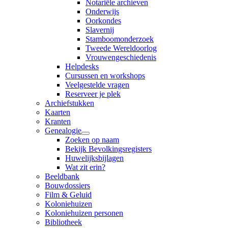
Notariële archieven
Onderwijs
Oorkondes
Slavernij
Stamboomonderzoek
Tweede Wereldoorlog
Vrouwengeschiedenis
Helpdesks
Cursussen en workshops
Veelgestelde vragen
Reserveer je plek
Archiefstukken
Kaarten
Kranten
Genealogie
Zoeken op naam
Bekijk Bevolkingsregisters
Huwelijksbijlagen
Wat zit erin?
Beeldbank
Bouwdossiers
Film & Geluid
Koloniehuizen
Koloniehuizen personen
Bibliotheek