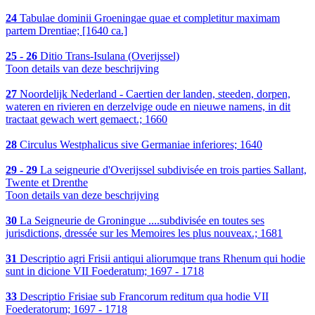
24
Tabulae dominii Groeningae quae et completitur maximam
partem Drentiae; [1640 ca.]
25 - 26
Ditio Trans-Isulana (Overijssel)
Toon details van deze beschrijving
27
Noordelijk Nederland - Caertien der landen, steeden, dorpen,
wateren en rivieren en derzelvige oude en nieuwe namens, in dit
tractaat gewach wert gemaect.; 1660
28
Circulus Westphalicus sive Germaniae inferiores; 1640
29 - 29
La seigneurie d'Overijssel subdivisée en trois parties Sallant,
Twente et Drenthe
Toon details van deze beschrijving
30
La Seigneurie de Groningue ....subdivisée en toutes ses
jurisdictions, dressée sur les Memoires les plus nouveax.; 1681
31
Descriptio agri Frisii antiqui aliorumque trans Rhenum qui hodie
sunt in dicione VII Foederatum; 1697 - 1718
33
Descriptio Frisiae sub Francorum reditum qua hodie VII
Foederatorum; 1697 - 1718