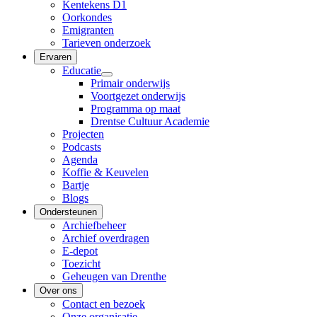
Kentekens D1
Oorkondes
Emigranten
Tarieven onderzoek
Ervaren
Educatie
Primair onderwijs
Voortgezet onderwijs
Programma op maat
Drentse Cultuur Academie
Projecten
Podcasts
Agenda
Koffie & Keuvelen
Bartje
Blogs
Ondersteunen
Archiefbeheer
Archief overdragen
E-depot
Toezicht
Geheugen van Drenthe
Over ons
Contact en bezoek
Onze organisatie