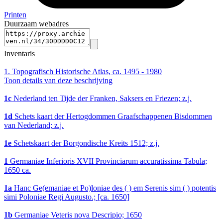
Printen
Duurzaam webadres
Inventaris
1.
Topografisch Historische Atlas, ca. 1495 - 1980
Toon details van deze beschrijving
1c
Nederland ten Tijde der Franken, Saksers en Friezen; z.j.
1d
Schets kaart der Hertogdommen Graafschappenen Bisdommen
van Nederland; z.j.
1e
Schetskaart der Borgondische Kreits 1512; z.j.
1
Germaniae Inferioris XVII Provinciarum accuratissima Tabula;
1650 ca.
1a
Hanc Ge(emaniae et Po)loniae des ( ) em Serenis sim ( ) potentis
simi Poloniae Regi Augusto.; [ca. 1650]
1b
Germaniae Veteris nova Descripio; 1650