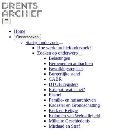
Home
Onderzoeken
Start je onderzoek
Hoe werkt archiefonderzoek?
Zoeken op onderwerp
Belastingen
Beroepen en ambachten
Bevolkingsregister
Burgerlijke stand
CABR
DTOB-registers
E-depot: wat is het?
Etstoel
Familie- en huisarchieven
Kadaster en Grondschatting
Kerk en Religie
Koloniën van Weldadigheid
Militaire Geschiedenis
Misdaad en Straf