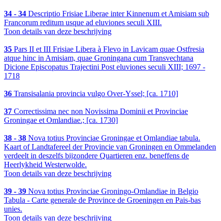
34 - 34
Descriptio Frisiae Liberae inter Kinnenum et Amisiam sub
Francorum reditum usque ad eluviones seculi XIII.
Toon details van deze beschrijving
35
Pars II et III Frisiae Libera à Flevo in Lavicam quae Ostfresia
atque hinc in Amisiam, quae Groningana cum Transvechtana
Dicione Episcopatus Trajectini Post eluviones seculi XIII; 1697 -
1718
36
Transisalania provincia vulgo Over-Yssel; [ca. 1710]
37
Correctissima nec non Novissima Dominii et Provinciae
Groningae et Omlandiae.; [ca. 1730]
38 - 38
Nova totius Provinciae Groningae et Omlandiae tabula.
Kaart of Landtafereel der Provincie van Groningen en Ommelanden
verdeelt in deszelfs bijzondere Quartieren enz. beneffens de
Heerlykheid Westerwolde.
Toon details van deze beschrijving
39 - 39
Nova totius Provinciae Groningo-Omlandiae in Belgio
Tabula - Carte generale de Province de Groeningen en Pais-bas
unies.
Toon details van deze beschrijving