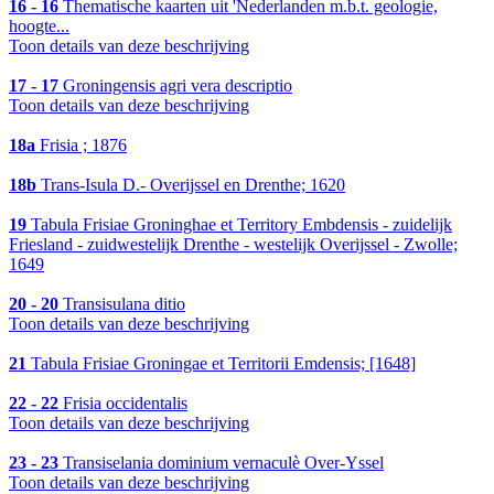
16 - 16
Thematische kaarten uit 'Nederlanden m.b.t. geologie,
hoogte...
Toon details van deze beschrijving
17 - 17
Groningensis agri vera descriptio
Toon details van deze beschrijving
18a
Frisia ; 1876
18b
Trans-Isula D.- Overijssel en Drenthe; 1620
19
Tabula Frisiae Groninghae et Territory Embdensis - zuidelijk
Friesland - zuidwestelijk Drenthe - westelijk Overijssel - Zwolle;
1649
20 - 20
Transisulana ditio
Toon details van deze beschrijving
21
Tabula Frisiae Groningae et Territorii Emdensis; [1648]
22 - 22
Frisia occidentalis
Toon details van deze beschrijving
23 - 23
Transiselania dominium vernaculè Over-Yssel
Toon details van deze beschrijving