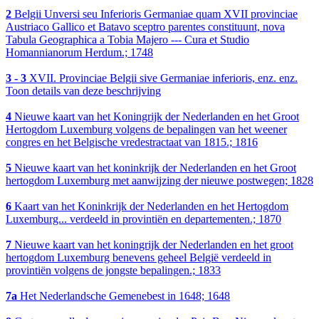
2
Belgii Unversi seu Inferioris Germaniae quam XVII provinciae
Austriaco Gallico et Batavo sceptro parentes constituunt, nova
Tabula Geographica a Tobia Majero --- Cura et Studio
Homannianorum Herdum.; 1748
3 - 3
XVII. Provinciae Belgii sive Germaniae inferioris, enz. enz.
Toon details van deze beschrijving
4
Nieuwe kaart van het Koningrijk der Nederlanden en het Groot
Hertogdom Luxemburg volgens de bepalingen van het weener
congres en het Belgische vredestractaat van 1815.; 1816
5
Nieuwe kaart van het koninkrijk der Nederlanden en het Groot
hertogdom Luxemburg met aanwijzing der nieuwe postwegen; 1828
6
Kaart van het Koninkrijk der Nederlanden en het Hertogdom
Luxemburg... verdeeld in provintiën en departementen.; 1870
7
Nieuwe kaart van het koningrijk der Nederlanden en het groot
hertogdom Luxemburg benevens geheel België verdeeld in
provintiën volgens de jongste bepalingen.; 1833
7a
Het Nederlandsche Gemenebest in 1648; 1648