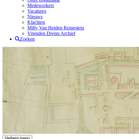
Medewerkers
Vacatures
Nieuws
Klachten
Milly Van Heiden Reinestein
Vrienden Drents Archief
Zoeken
Drents Archief
Verberg menu