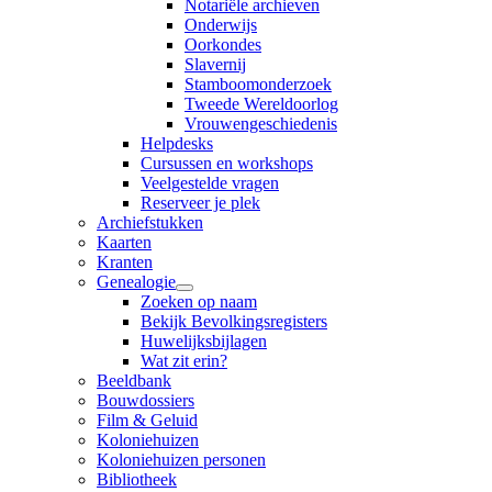
Notariële archieven
Onderwijs
Oorkondes
Slavernij
Stamboomonderzoek
Tweede Wereldoorlog
Vrouwengeschiedenis
Helpdesks
Cursussen en workshops
Veelgestelde vragen
Reserveer je plek
Archiefstukken
Kaarten
Kranten
Genealogie
Zoeken op naam
Bekijk Bevolkingsregisters
Huwelijksbijlagen
Wat zit erin?
Beeldbank
Bouwdossiers
Film & Geluid
Koloniehuizen
Koloniehuizen personen
Bibliotheek