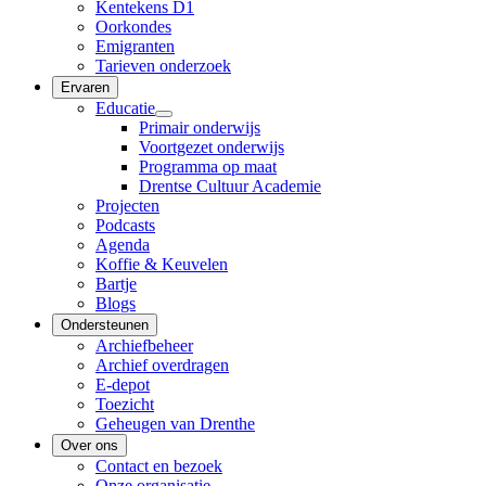
Kentekens D1
Oorkondes
Emigranten
Tarieven onderzoek
Ervaren
Educatie
Primair onderwijs
Voortgezet onderwijs
Programma op maat
Drentse Cultuur Academie
Projecten
Podcasts
Agenda
Koffie & Keuvelen
Bartje
Blogs
Ondersteunen
Archiefbeheer
Archief overdragen
E-depot
Toezicht
Geheugen van Drenthe
Over ons
Contact en bezoek
Onze organisatie