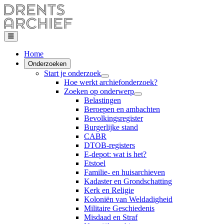
Home
Onderzoeken
Start je onderzoek
Hoe werkt archiefonderzoek?
Zoeken op onderwerp
Belastingen
Beroepen en ambachten
Bevolkingsregister
Burgerlijke stand
CABR
DTOB-registers
E-depot: wat is het?
Etstoel
Familie- en huisarchieven
Kadaster en Grondschatting
Kerk en Religie
Koloniën van Weldadigheid
Militaire Geschiedenis
Misdaad en Straf