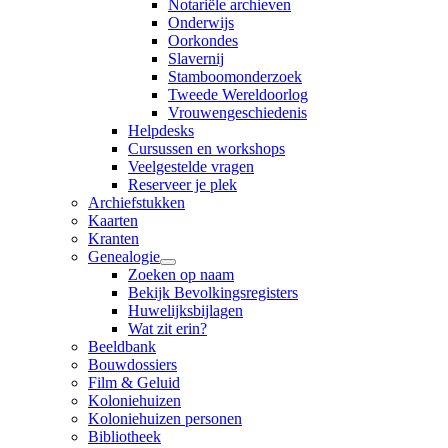
Notariële archieven
Onderwijs
Oorkondes
Slavernij
Stamboomonderzoek
Tweede Wereldoorlog
Vrouwengeschiedenis
Helpdesks
Cursussen en workshops
Veelgestelde vragen
Reserveer je plek
Archiefstukken
Kaarten
Kranten
Genealogie
Zoeken op naam
Bekijk Bevolkingsregisters
Huwelijksbijlagen
Wat zit erin?
Beeldbank
Bouwdossiers
Film & Geluid
Koloniehuizen
Koloniehuizen personen
Bibliotheek