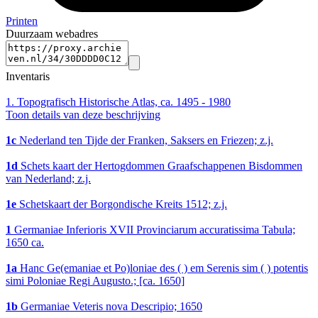
Printen
Duurzaam webadres
Inventaris
1.
Topografisch Historische Atlas, ca. 1495 - 1980
Toon details van deze beschrijving
1c
Nederland ten Tijde der Franken, Saksers en Friezen; z.j.
1d
Schets kaart der Hertogdommen Graafschappenen Bisdommen
van Nederland; z.j.
1e
Schetskaart der Borgondische Kreits 1512; z.j.
1
Germaniae Inferioris XVII Provinciarum accuratissima Tabula;
1650 ca.
1a
Hanc Ge(emaniae et Po)loniae des ( ) em Serenis sim ( ) potentis
simi Poloniae Regi Augusto.; [ca. 1650]
1b
Germaniae Veteris nova Descripio; 1650