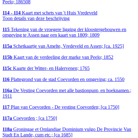
Peelo; 186508
114 - 114
Kaart met schets van 't Huis Vredeveld
Toon details van deze beschrijving
115
Tekening van de vroegere ligging der kloostergebouwen en
omgeving te Assen naar een kaart van 1809; 1809
115a
Schetkaartje van Amelte, Vredeveld en Assen; [ca. 1925]
115b
Kaart van de verdeeling der marke van Peelo; 1852
115c
Kaarte der Witter- en Halervenen; 1765
116
Plattegrond van de stad Coevorden en omgeving; ca. 1550
116a
De Vesting Coevorden met alle bastionpunt- en hoeknamen.;
1911
117
Plan van Coevorden - De vesting Coevorden; [ca 1750]
117a
Coevorden ; [ca 1750]
118a
Groningae et Omlandiae Dominium vulgo De Provincie Van
Stadt En Lande, cum etc.; [ca 1685]