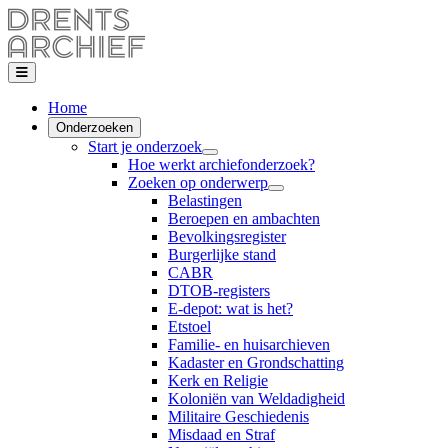
Home
Onderzoeken
Start je onderzoek
Hoe werkt archiefonderzoek?
Zoeken op onderwerp
Belastingen
Beroepen en ambachten
Bevolkingsregister
Burgerlijke stand
CABR
DTOB-registers
E-depot: wat is het?
Etstoel
Familie- en huisarchieven
Kadaster en Grondschatting
Kerk en Religie
Koloniën van Weldadigheid
Militaire Geschiedenis
Misdaad en Straf