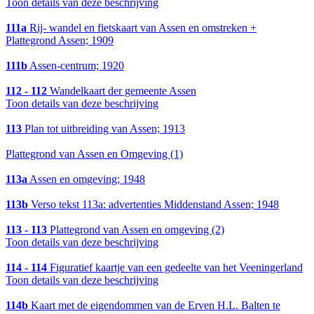
Toon details van deze beschrijving
111a
Rij- wandel en fietskaart van Assen en omstreken +
Plattegrond Assen; 1909
111b
Assen-centrum; 1920
112 - 112
Wandelkaart der gemeente Assen
Toon details van deze beschrijving
113
Plan tot uitbreiding van Assen; 1913
Plattegrond van Assen en Omgeving (1)
113a
Assen en omgeving; 1948
113b
Verso tekst 113a: advertenties Middenstand Assen; 1948
113 - 113
Plattegrond van Assen en omgeving (2)
Toon details van deze beschrijving
114 - 114
Figuratief kaartje van een gedeelte van het Veeningerland
Toon details van deze beschrijving
114b
Kaart met de eigendommen van de Erven H.L. Balten te