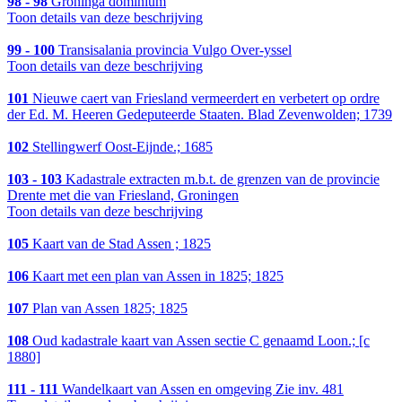
98 - 98
Groninga dominium
Toon details van deze beschrijving
99 - 100
Transisalania provincia Vulgo Over-yssel
Toon details van deze beschrijving
101
Nieuwe caert van Friesland vermeerdert en verbetert op ordre
der Ed. M. Heeren Gedeputeerde Staaten. Blad Zevenwolden; 1739
102
Stellingwerf Oost-Eijnde.; 1685
103 - 103
Kadastrale extracten m.b.t. de grenzen van de provincie
Drente met die van Friesland, Groningen
Toon details van deze beschrijving
105
Kaart van de Stad Assen ; 1825
106
Kaart met een plan van Assen in 1825; 1825
107
Plan van Assen 1825; 1825
108
Oud kadastrale kaart van Assen sectie C genaamd Loon.; [c
1880]
111 - 111
Wandelkaart van Assen en omgeving Zie inv. 481