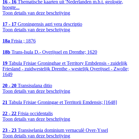
16 - 16
Thematische kaarten uit 'Nederlanden m.b.t. geologie,
hoogte...
Toon details van deze beschrijving
17 - 17
Groningensis agri vera descriptio
Toon details van deze beschrijving
18a
Frisia ; 1876
18b
Trans-Isula D.- Overijssel en Drenthe; 1620
19
Tabula Frisiae Groninghae et Territory Embdensis - zuidelijk
Friesland - zuidwestelijk Drenthe - westelijk Overijssel - Zwolle;
1649
20 - 20
Transisulana ditio
Toon details van deze beschrijving
21
Tabula Frisiae Groningae et Territorii Emdensis; [1648]
22 - 22
Frisia occidentalis
Toon details van deze beschrijving
23 - 23
Transiselania dominium vernaculè Over-Yssel
Toon details van deze beschrijving