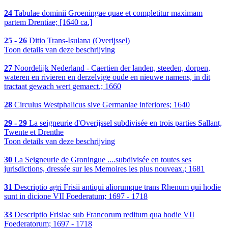
24
Tabulae dominii Groeningae quae et completitur maximam
partem Drentiae; [1640 ca.]
25 - 26
Ditio Trans-Isulana (Overijssel)
Toon details van deze beschrijving
27
Noordelijk Nederland - Caertien der landen, steeden, dorpen,
wateren en rivieren en derzelvige oude en nieuwe namens, in dit
tractaat gewach wert gemaect.; 1660
28
Circulus Westphalicus sive Germaniae inferiores; 1640
29 - 29
La seigneurie d'Overijssel subdivisée en trois parties Sallant,
Twente et Drenthe
Toon details van deze beschrijving
30
La Seigneurie de Groningue ....subdivisée en toutes ses
jurisdictions, dressée sur les Memoires les plus nouveax.; 1681
31
Descriptio agri Frisii antiqui aliorumque trans Rhenum qui hodie
sunt in dicione VII Foederatum; 1697 - 1718
33
Descriptio Frisiae sub Francorum reditum qua hodie VII
Foederatorum; 1697 - 1718