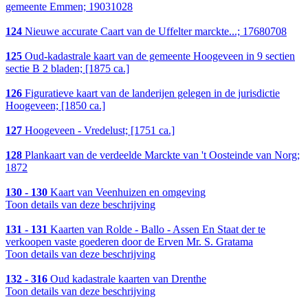
gemeente Emmen; 19031028
124
Nieuwe accurate Caart van de Uffelter marckte...; 17680708
125
Oud-kadastrale kaart van de gemeente Hoogeveen in 9 sectien
sectie B 2 bladen; [1875 ca.]
126
Figuratieve kaart van de landerijen gelegen in de jurisdictie
Hoogeveen; [1850 ca.]
127
Hoogeveen - Vredelust; [1751 ca.]
128
Plankaart van de verdeelde Marckte van 't Oosteinde van Norg;
1872
130 - 130
Kaart van Veenhuizen en omgeving
Toon details van deze beschrijving
131 - 131
Kaarten van Rolde - Ballo - Assen En Staat der te
verkoopen vaste goederen door de Erven Mr. S. Gratama
Toon details van deze beschrijving
132 - 316
Oud kadastrale kaarten van Drenthe
Toon details van deze beschrijving