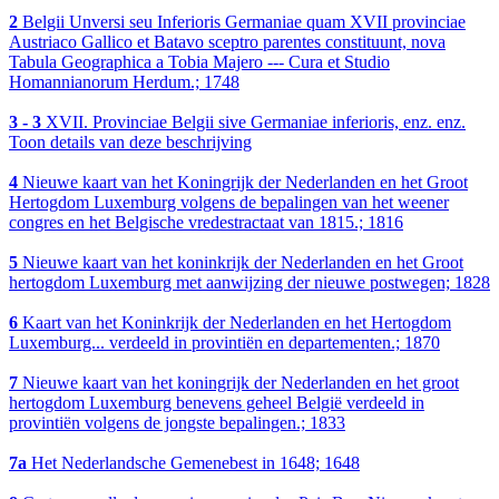
2
Belgii Unversi seu Inferioris Germaniae quam XVII provinciae
Austriaco Gallico et Batavo sceptro parentes constituunt, nova
Tabula Geographica a Tobia Majero --- Cura et Studio
Homannianorum Herdum.; 1748
3 - 3
XVII. Provinciae Belgii sive Germaniae inferioris, enz. enz.
Toon details van deze beschrijving
4
Nieuwe kaart van het Koningrijk der Nederlanden en het Groot
Hertogdom Luxemburg volgens de bepalingen van het weener
congres en het Belgische vredestractaat van 1815.; 1816
5
Nieuwe kaart van het koninkrijk der Nederlanden en het Groot
hertogdom Luxemburg met aanwijzing der nieuwe postwegen; 1828
6
Kaart van het Koninkrijk der Nederlanden en het Hertogdom
Luxemburg... verdeeld in provintiën en departementen.; 1870
7
Nieuwe kaart van het koningrijk der Nederlanden en het groot
hertogdom Luxemburg benevens geheel België verdeeld in
provintiën volgens de jongste bepalingen.; 1833
7a
Het Nederlandsche Gemenebest in 1648; 1648