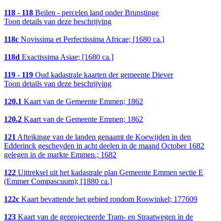
118 - 118
Beilen - percelen land onder Brunstinge
Toon details van deze beschrijving
118c
Novissima et Perfectissima Africae; [1680 ca.]
118d
Exactissima Asiae; [1680 ca.]
119 - 119
Oud kadastrale kaarten der gemeente Diever
Toon details van deze beschrijving
120.1
Kaart van de Gemeente Emmen; 1862
120.2
Kaart van de Gemeente Emmen; 1862
121
Afteikinge van de landen genaamt de Koewijden in den
Edderinck gescheyden in acht deelen in de maand October 1682
gelegen in de markte Emmen.; 1682
122
Uittreksel uit het kadastrale plan Gemeente Emmen sectie E
(Emmer Compascuum); [1880 ca.]
122c
Kaart bevattende het gebied rondom Roswinkel; 177609
123
Kaart van de geprojecteerde Tram- en Straatwegen in de