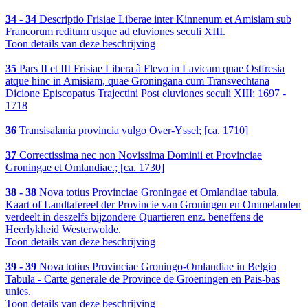
34 - 34
Descriptio Frisiae Liberae inter Kinnenum et Amisiam sub
Francorum reditum usque ad eluviones seculi XIII.
Toon details van deze beschrijving
35
Pars II et III Frisiae Libera à Flevo in Lavicam quae Ostfresia
atque hinc in Amisiam, quae Groningana cum Transvechtana
Dicione Episcopatus Trajectini Post eluviones seculi XIII; 1697 -
1718
36
Transisalania provincia vulgo Over-Yssel; [ca. 1710]
37
Correctissima nec non Novissima Dominii et Provinciae
Groningae et Omlandiae.; [ca. 1730]
38 - 38
Nova totius Provinciae Groningae et Omlandiae tabula.
Kaart of Landtafereel der Provincie van Groningen en Ommelanden
verdeelt in deszelfs bijzondere Quartieren enz. beneffens de
Heerlykheid Westerwolde.
Toon details van deze beschrijving
39 - 39
Nova totius Provinciae Groningo-Omlandiae in Belgio
Tabula - Carte generale de Province de Groeningen en Pais-bas
unies.
Toon details van deze beschrijving