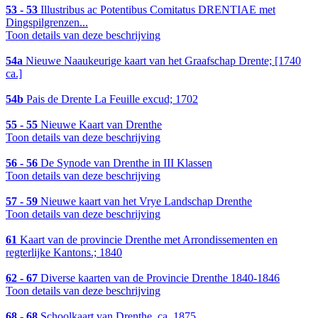
53 - 53
Illustribus ac Potentibus Comitatus DRENTIAE met
Dingspilgrenzen...
Toon details van deze beschrijving
54a
Nieuwe Naaukeurige kaart van het Graafschap Drente; [1740
ca.]
54b
Pais de Drente La Feuille excud; 1702
55 - 55
Nieuwe Kaart van Drenthe
Toon details van deze beschrijving
56 - 56
De Synode van Drenthe in III Klassen
Toon details van deze beschrijving
57 - 59
Nieuwe kaart van het Vrye Landschap Drenthe
Toon details van deze beschrijving
61
Kaart van de provincie Drenthe met Arrondissementen en
regterlijke Kantons.; 1840
62 - 67
Diverse kaarten van de Provincie Drenthe 1840-1846
Toon details van deze beschrijving
68 - 68
Schoolkaart van Drenthe, ca. 1875