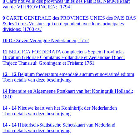
8
Carte nouvelle des provinces unies des Pais Bas. Nieuwe kaart
van de VII PROVINCIEN; [1794]
9
CARTE GENERALE des PROVINCES UNIES des PAIS BAS
& des Terres Voisines qui en dependent avec leurs principales
divisions; [1700 ca.]
10
De Zeven Verenigde Nederlanden; 1752
11
BELGICA FOEDERATA complectens Septem Provincias
Ducatum Geldriae Comitatus Hollandiae et Zeelandiae Dioec:
Traject: Transisul: Groningam et Frisiam; 1761
12 - 12
Belgium foederatum emendatè auctum et novissimè editum
Toon details van deze beschrijving
14
Itineraire en Algemeene Postkaart van het Koningrijk Holland.;
1810
14 - 14
Nieuwe kaart van het Koninkrijk der Nederlanden
Toon details van deze beschrijving
14 - 14
Historisch-Statistische Schetskaart van Nederland
Toon details van deze beschrijving