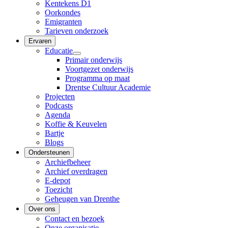
Kentekens D1
Oorkondes
Emigranten
Tarieven onderzoek
Ervaren
Educatie
Primair onderwijs
Voortgezet onderwijs
Programma op maat
Drentse Cultuur Academie
Projecten
Podcasts
Agenda
Koffie & Keuvelen
Bartje
Blogs
Ondersteunen
Archiefbeheer
Archief overdragen
E-depot
Toezicht
Geheugen van Drenthe
Over ons
Contact en bezoek
Onze organisatie