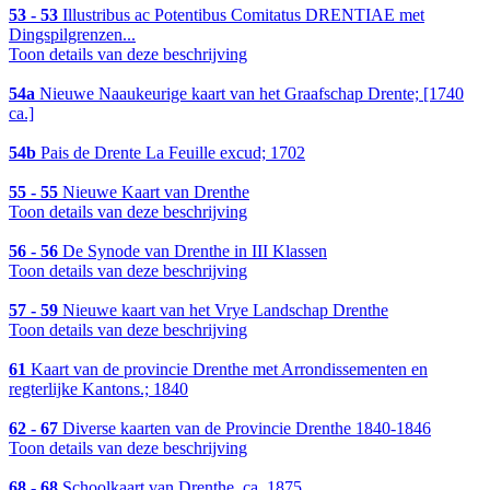
53 - 53
Illustribus ac Potentibus Comitatus DRENTIAE met
Dingspilgrenzen...
Toon details van deze beschrijving
54a
Nieuwe Naaukeurige kaart van het Graafschap Drente; [1740
ca.]
54b
Pais de Drente La Feuille excud; 1702
55 - 55
Nieuwe Kaart van Drenthe
Toon details van deze beschrijving
56 - 56
De Synode van Drenthe in III Klassen
Toon details van deze beschrijving
57 - 59
Nieuwe kaart van het Vrye Landschap Drenthe
Toon details van deze beschrijving
61
Kaart van de provincie Drenthe met Arrondissementen en
regterlijke Kantons.; 1840
62 - 67
Diverse kaarten van de Provincie Drenthe 1840-1846
Toon details van deze beschrijving
68 - 68
Schoolkaart van Drenthe, ca. 1875