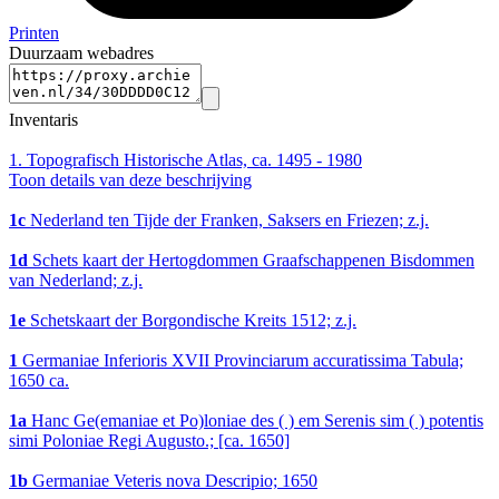
Printen
Duurzaam webadres
Inventaris
1.
Topografisch Historische Atlas, ca. 1495 - 1980
Toon details van deze beschrijving
1c
Nederland ten Tijde der Franken, Saksers en Friezen; z.j.
1d
Schets kaart der Hertogdommen Graafschappenen Bisdommen
van Nederland; z.j.
1e
Schetskaart der Borgondische Kreits 1512; z.j.
1
Germaniae Inferioris XVII Provinciarum accuratissima Tabula;
1650 ca.
1a
Hanc Ge(emaniae et Po)loniae des ( ) em Serenis sim ( ) potentis
simi Poloniae Regi Augusto.; [ca. 1650]
1b
Germaniae Veteris nova Descripio; 1650