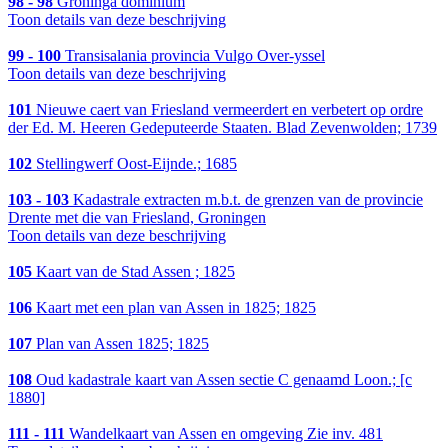
98 - 98
Groninga dominium
Toon details van deze beschrijving
99 - 100
Transisalania provincia Vulgo Over-yssel
Toon details van deze beschrijving
101
Nieuwe caert van Friesland vermeerdert en verbetert op ordre
der Ed. M. Heeren Gedeputeerde Staaten. Blad Zevenwolden; 1739
102
Stellingwerf Oost-Eijnde.; 1685
103 - 103
Kadastrale extracten m.b.t. de grenzen van de provincie
Drente met die van Friesland, Groningen
Toon details van deze beschrijving
105
Kaart van de Stad Assen ; 1825
106
Kaart met een plan van Assen in 1825; 1825
107
Plan van Assen 1825; 1825
108
Oud kadastrale kaart van Assen sectie C genaamd Loon.; [c
1880]
111 - 111
Wandelkaart van Assen en omgeving Zie inv. 481