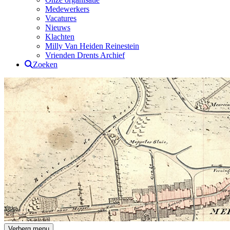
Medewerkers
Vacatures
Nieuws
Klachten
Milly Van Heiden Reinestein
Vrienden Drents Archief
Zoeken
Drents Archief
Verberg menu