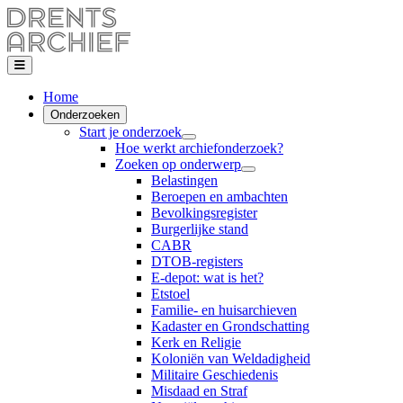
Home
Onderzoeken
Start je onderzoek
Hoe werkt archiefonderzoek?
Zoeken op onderwerp
Belastingen
Beroepen en ambachten
Bevolkingsregister
Burgerlijke stand
CABR
DTOB-registers
E-depot: wat is het?
Etstoel
Familie- en huisarchieven
Kadaster en Grondschatting
Kerk en Religie
Koloniën van Weldadigheid
Militaire Geschiedenis
Misdaad en Straf