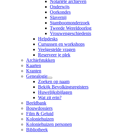
Notariële archieven
Onderwijs
Oorkondes
Slavernij
Stamboomonderzoek
Tweede Wereldoorlog
Vrouwengeschiedenis
Helpdesks
Cursussen en workshops
Veelgestelde vragen
Reserveer je plek
Archiefstukken
Kaarten
Kranten
Genealogie
Zoeken op naam
Bekijk Bevolkingsregisters
Huwelijksbijlagen
Wat zit erin?
Beeldbank
Bouwdossiers
Film & Geluid
Koloniehuizen
Koloniehuizen personen
Bibliotheek