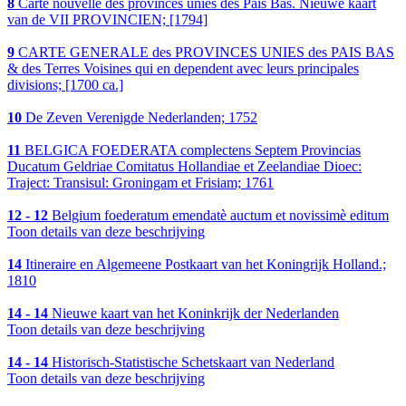
8
Carte nouvelle des provinces unies des Pais Bas. Nieuwe kaart
van de VII PROVINCIEN; [1794]
9
CARTE GENERALE des PROVINCES UNIES des PAIS BAS
& des Terres Voisines qui en dependent avec leurs principales
divisions; [1700 ca.]
10
De Zeven Verenigde Nederlanden; 1752
11
BELGICA FOEDERATA complectens Septem Provincias
Ducatum Geldriae Comitatus Hollandiae et Zeelandiae Dioec:
Traject: Transisul: Groningam et Frisiam; 1761
12 - 12
Belgium foederatum emendatè auctum et novissimè editum
Toon details van deze beschrijving
14
Itineraire en Algemeene Postkaart van het Koningrijk Holland.;
1810
14 - 14
Nieuwe kaart van het Koninkrijk der Nederlanden
Toon details van deze beschrijving
14 - 14
Historisch-Statistische Schetskaart van Nederland
Toon details van deze beschrijving