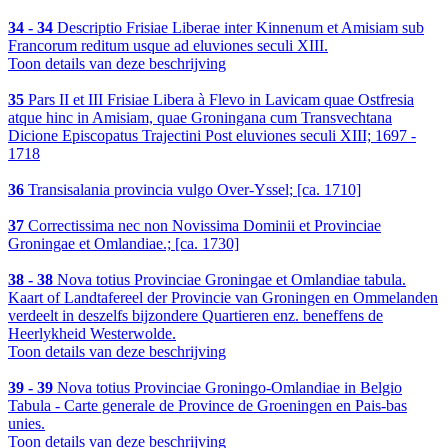
34 - 34
Descriptio Frisiae Liberae inter Kinnenum et Amisiam sub
Francorum reditum usque ad eluviones seculi XIII.
Toon details van deze beschrijving
35
Pars II et III Frisiae Libera à Flevo in Lavicam quae Ostfresia
atque hinc in Amisiam, quae Groningana cum Transvechtana
Dicione Episcopatus Trajectini Post eluviones seculi XIII; 1697 -
1718
36
Transisalania provincia vulgo Over-Yssel; [ca. 1710]
37
Correctissima nec non Novissima Dominii et Provinciae
Groningae et Omlandiae.; [ca. 1730]
38 - 38
Nova totius Provinciae Groningae et Omlandiae tabula.
Kaart of Landtafereel der Provincie van Groningen en Ommelanden
verdeelt in deszelfs bijzondere Quartieren enz. beneffens de
Heerlykheid Westerwolde.
Toon details van deze beschrijving
39 - 39
Nova totius Provinciae Groningo-Omlandiae in Belgio
Tabula - Carte generale de Province de Groeningen en Pais-bas
unies.
Toon details van deze beschrijving