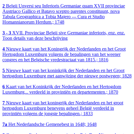
2
Belgii Unversi seu Inferioris Germaniae quam XVII provinciae
Austriaco Gallico et Batavo sceptro parentes constituunt, nova
Tabula Geographica a Tobia Majero --- Cura et Studio
Homannianorum Herdum.; 1748
3 - 3
XVII. Provinciae Belgii sive Germaniae inferioris, enz. enz.
Toon details van deze beschrijving
4
Nieuwe kaart van het Koningrijk der Nederlanden en het Groot
Hertogdom Luxemburg volgens de bepalingen van het weener
congres en het Belgische vredestractaat van 1815.; 1816
5
Nieuwe kaart van het koninkrijk der Nederlanden en het Groot
hertogdom Luxemburg met aanwijzing der nieuwe postwegen; 1828
6
Kaart van het Koninkrijk der Nederlanden en het Hertogdom
Luxemburg... verdeeld in provintiën en departementen.; 1870
7
Nieuwe kaart van het koningrijk der Nederlanden en het groot
hertogdom Luxemburg benevens geheel België verdeeld in
provintiën volgens de jongste bepalingen.; 1833
7a
Het Nederlandsche Gemenebest in 1648; 1648