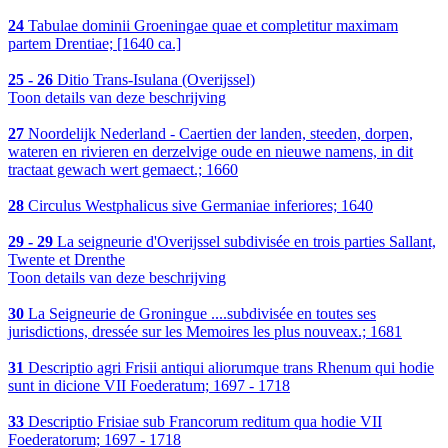
24
Tabulae dominii Groeningae quae et completitur maximam
partem Drentiae; [1640 ca.]
25 - 26
Ditio Trans-Isulana (Overijssel)
Toon details van deze beschrijving
27
Noordelijk Nederland - Caertien der landen, steeden, dorpen,
wateren en rivieren en derzelvige oude en nieuwe namens, in dit
tractaat gewach wert gemaect.; 1660
28
Circulus Westphalicus sive Germaniae inferiores; 1640
29 - 29
La seigneurie d'Overijssel subdivisée en trois parties Sallant,
Twente et Drenthe
Toon details van deze beschrijving
30
La Seigneurie de Groningue ....subdivisée en toutes ses
jurisdictions, dressée sur les Memoires les plus nouveax.; 1681
31
Descriptio agri Frisii antiqui aliorumque trans Rhenum qui hodie
sunt in dicione VII Foederatum; 1697 - 1718
33
Descriptio Frisiae sub Francorum reditum qua hodie VII
Foederatorum; 1697 - 1718