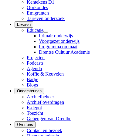
Kentekens D1
Oorkondes
Emigranten
Tarieven onderzoek
Ervaren
Educatie
Primair onderwijs
Voortgezet onderwijs
Programma op maat
Drentse Cultuur Academie
Projecten
Podcasts
Agenda
Koffie & Keuvelen
Bartje
Blogs
Ondersteunen
Archiefbeheer
Archief overdragen
E-depot
Toezicht
Geheugen van Drenthe
Over ons
Contact en bezoek
Onze organisatie