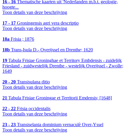
16 - 16
Thematische kaarten uit 'Nederlanden m.b.t. geologie,
hoogte...
Toon details van deze beschrijving
17 - 17
Groningensis agri vera descriptio
Toon details van deze beschrijving
18a
Frisia ; 1876
18b
Trans-Isula D.- Overijssel en Drenthe; 1620
19
Tabula Frisiae Groninghae et Territory Embdensis - zuidelijk
Friesland - zuidwestelijk Drenthe - westelijk Overijssel - Zwolle;
1649
20 - 20
Transisulana ditio
Toon details van deze beschrijving
21
Tabula Frisiae Groningae et Territorii Emdensis; [1648]
22 - 22
Frisia occidentalis
Toon details van deze beschrijving
23 - 23
Transiselania dominium vernaculè Over-Yssel
Toon details van deze beschrijving