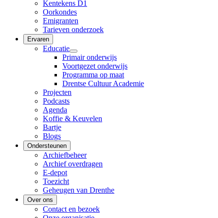
Kentekens D1
Oorkondes
Emigranten
Tarieven onderzoek
Ervaren
Educatie
Primair onderwijs
Voortgezet onderwijs
Programma op maat
Drentse Cultuur Academie
Projecten
Podcasts
Agenda
Koffie & Keuvelen
Bartje
Blogs
Ondersteunen
Archiefbeheer
Archief overdragen
E-depot
Toezicht
Geheugen van Drenthe
Over ons
Contact en bezoek
Onze organisatie