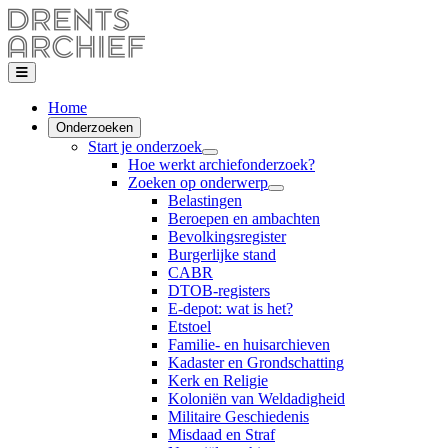
Home
Onderzoeken
Start je onderzoek
Hoe werkt archiefonderzoek?
Zoeken op onderwerp
Belastingen
Beroepen en ambachten
Bevolkingsregister
Burgerlijke stand
CABR
DTOB-registers
E-depot: wat is het?
Etstoel
Familie- en huisarchieven
Kadaster en Grondschatting
Kerk en Religie
Koloniën van Weldadigheid
Militaire Geschiedenis
Misdaad en Straf