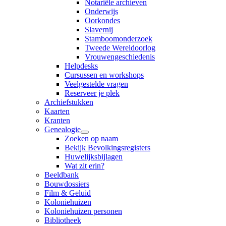
Notariële archieven
Onderwijs
Oorkondes
Slavernij
Stamboomonderzoek
Tweede Wereldoorlog
Vrouwengeschiedenis
Helpdesks
Cursussen en workshops
Veelgestelde vragen
Reserveer je plek
Archiefstukken
Kaarten
Kranten
Genealogie
Zoeken op naam
Bekijk Bevolkingsregisters
Huwelijksbijlagen
Wat zit erin?
Beeldbank
Bouwdossiers
Film & Geluid
Koloniehuizen
Koloniehuizen personen
Bibliotheek