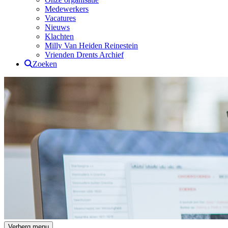
Medewerkers
Vacatures
Nieuws
Klachten
Milly Van Heiden Reinestein
Vrienden Drents Archief
Zoeken
Drents Archief
Verberg menu