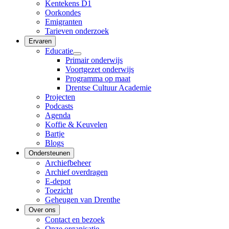
Kentekens D1
Oorkondes
Emigranten
Tarieven onderzoek
Ervaren
Educatie
Primair onderwijs
Voortgezet onderwijs
Programma op maat
Drentse Cultuur Academie
Projecten
Podcasts
Agenda
Koffie & Keuvelen
Bartje
Blogs
Ondersteunen
Archiefbeheer
Archief overdragen
E-depot
Toezicht
Geheugen van Drenthe
Over ons
Contact en bezoek
Onze organisatie