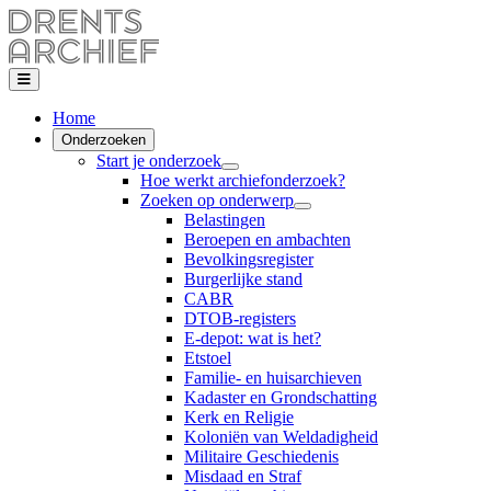
Home
Onderzoeken
Start je onderzoek
Hoe werkt archiefonderzoek?
Zoeken op onderwerp
Belastingen
Beroepen en ambachten
Bevolkingsregister
Burgerlijke stand
CABR
DTOB-registers
E-depot: wat is het?
Etstoel
Familie- en huisarchieven
Kadaster en Grondschatting
Kerk en Religie
Koloniën van Weldadigheid
Militaire Geschiedenis
Misdaad en Straf