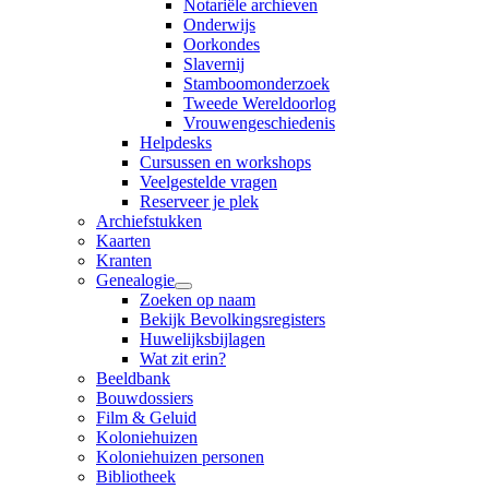
Notariële archieven
Onderwijs
Oorkondes
Slavernij
Stamboomonderzoek
Tweede Wereldoorlog
Vrouwengeschiedenis
Helpdesks
Cursussen en workshops
Veelgestelde vragen
Reserveer je plek
Archiefstukken
Kaarten
Kranten
Genealogie
Zoeken op naam
Bekijk Bevolkingsregisters
Huwelijksbijlagen
Wat zit erin?
Beeldbank
Bouwdossiers
Film & Geluid
Koloniehuizen
Koloniehuizen personen
Bibliotheek