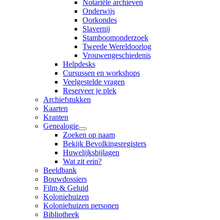
Notariële archieven
Onderwijs
Oorkondes
Slavernij
Stamboomonderzoek
Tweede Wereldoorlog
Vrouwengeschiedenis
Helpdesks
Cursussen en workshops
Veelgestelde vragen
Reserveer je plek
Archiefstukken
Kaarten
Kranten
Genealogie
Zoeken op naam
Bekijk Bevolkingsregisters
Huwelijksbijlagen
Wat zit erin?
Beeldbank
Bouwdossiers
Film & Geluid
Koloniehuizen
Koloniehuizen personen
Bibliotheek