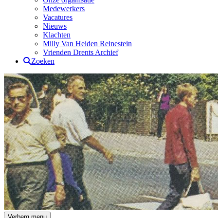
Medewerkers
Vacatures
Nieuws
Klachten
Milly Van Heiden Reinestein
Vrienden Drents Archief
Zoeken
Drents Archief
Verberg menu