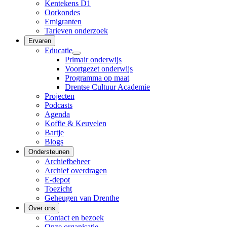
Kentekens D1
Oorkondes
Emigranten
Tarieven onderzoek
Ervaren
Educatie
Primair onderwijs
Voortgezet onderwijs
Programma op maat
Drentse Cultuur Academie
Projecten
Podcasts
Agenda
Koffie & Keuvelen
Bartje
Blogs
Ondersteunen
Archiefbeheer
Archief overdragen
E-depot
Toezicht
Geheugen van Drenthe
Over ons
Contact en bezoek
Onze organisatie