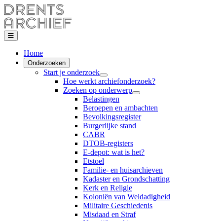
Home
Onderzoeken
Start je onderzoek
Hoe werkt archiefonderzoek?
Zoeken op onderwerp
Belastingen
Beroepen en ambachten
Bevolkingsregister
Burgerlijke stand
CABR
DTOB-registers
E-depot: wat is het?
Etstoel
Familie- en huisarchieven
Kadaster en Grondschatting
Kerk en Religie
Koloniën van Weldadigheid
Militaire Geschiedenis
Misdaad en Straf