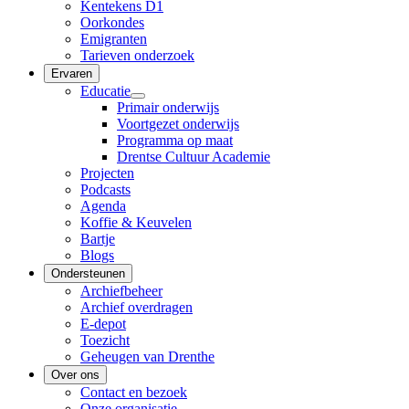
Kentekens D1
Oorkondes
Emigranten
Tarieven onderzoek
Ervaren
Educatie
Primair onderwijs
Voortgezet onderwijs
Programma op maat
Drentse Cultuur Academie
Projecten
Podcasts
Agenda
Koffie & Keuvelen
Bartje
Blogs
Ondersteunen
Archiefbeheer
Archief overdragen
E-depot
Toezicht
Geheugen van Drenthe
Over ons
Contact en bezoek
Onze organisatie