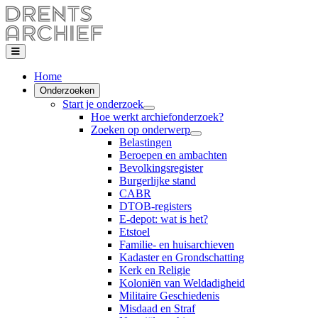
Home
Onderzoeken
Start je onderzoek
Hoe werkt archiefonderzoek?
Zoeken op onderwerp
Belastingen
Beroepen en ambachten
Bevolkingsregister
Burgerlijke stand
CABR
DTOB-registers
E-depot: wat is het?
Etstoel
Familie- en huisarchieven
Kadaster en Grondschatting
Kerk en Religie
Koloniën van Weldadigheid
Militaire Geschiedenis
Misdaad en Straf