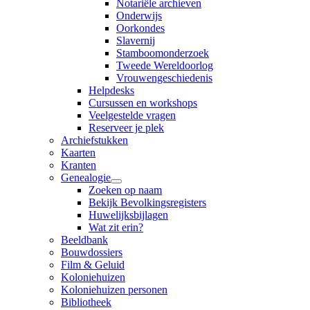
Notariële archieven
Onderwijs
Oorkondes
Slavernij
Stamboomonderzoek
Tweede Wereldoorlog
Vrouwengeschiedenis
Helpdesks
Cursussen en workshops
Veelgestelde vragen
Reserveer je plek
Archiefstukken
Kaarten
Kranten
Genealogie
Zoeken op naam
Bekijk Bevolkingsregisters
Huwelijksbijlagen
Wat zit erin?
Beeldbank
Bouwdossiers
Film & Geluid
Koloniehuizen
Koloniehuizen personen
Bibliotheek