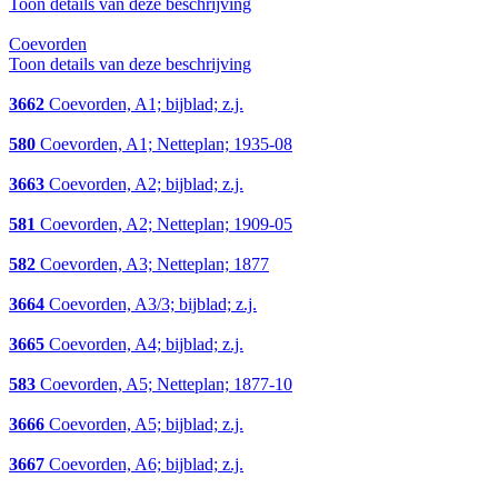
Toon details van deze beschrijving
Coevorden
Toon details van deze beschrijving
3662
Coevorden, A1; bijblad; z.j.
580
Coevorden, A1; Netteplan; 1935-08
3663
Coevorden, A2; bijblad; z.j.
581
Coevorden, A2; Netteplan; 1909-05
582
Coevorden, A3; Netteplan; 1877
3664
Coevorden, A3/3; bijblad; z.j.
3665
Coevorden, A4; bijblad; z.j.
583
Coevorden, A5; Netteplan; 1877-10
3666
Coevorden, A5; bijblad; z.j.
3667
Coevorden, A6; bijblad; z.j.